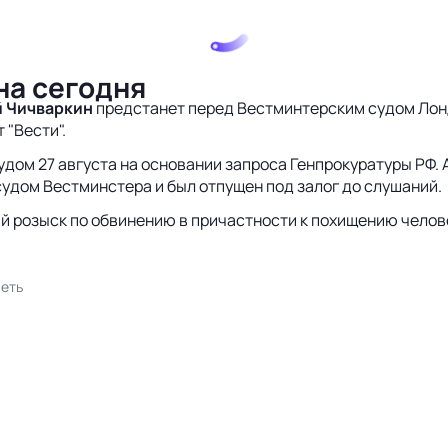
на сегодня
й Чичваркин
предстанет перед Вестминтерским судом Лонд
 "Вести".
дом 27 августа на основании запроса Генпрокуратуры РФ. 
судом Вестминстера и был отпущен под залог до слушаний.
й розыск по обвинению в причастности к похищению челов
еть