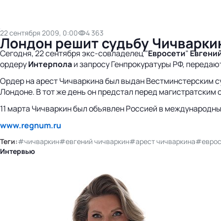
22 сентября 2009, 0:00
4 363
Лондон решит судьбу Чичварки
Сегодня, 22 сентября экс-совладелец "
Евросети
"
Евгени
ордеру
Интерпола
и запросу Генпрокуратуры РФ, передают
Ордер на арест Чичваркина был выдан Вестминстерским су
Лондоне. В тот же день он предстал перед магистратским 
11 марта Чичваркин был объявлен Россией в международны
www.regnum.ru
Теги:
#чичваркин
#евгений чичваркин
#арест чичваркина
#еврос
Интервью