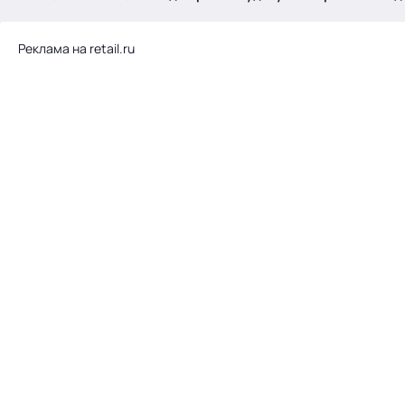
.
Реклама на retail.ru
Тема месяца: Автоматизация на 1С
Войти
картина дня
темы
новости
материалы
видео
события