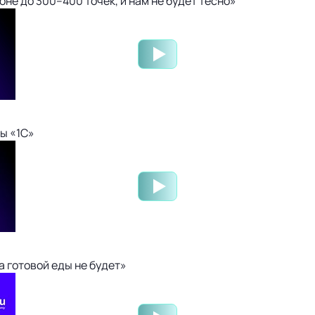
не до 300–400 точек, и нам не будет тесно»
ы «1С»
 готовой еды не будет»