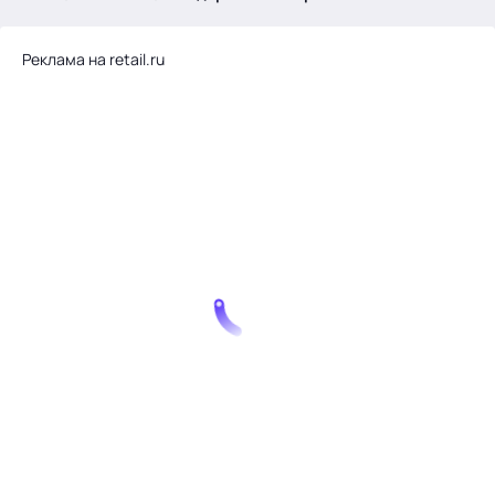
.
Реклама на retail.ru
Тема месяца: Автоматизация на 1С
Войти
картина дня
темы
новости
материалы
видео
события