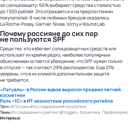
за солнцезащиту: 66% выбирают средства стоимостью
до 1 500 рублей. Это отражается и на предпочтениях
покупателей. В числе любимых брендов оказались
La Roche-Posay, Garnier, Nivea, Vichy и Round Lab.
Почему россияне до сих пор
не пользуются SPF
Среди тех, кто избегает солнцезащитных средств или
использует их крайне редко, наиболее популярным
объяснением остается убеждение, что SPF нужен только
в отпуске — так считают 29% респондентов. Еще 21%
уверены, что в их климате дополнительная защита
не требуется.
«Лэтуаль»: в России вдвое выросли продажи летней
косметики
Роль «1С» в
ИТ-экосистеме
российского ритейла
Теги:
#Лэтуаль
#исследование
#покупатели
Темы:
Исследования и рейтинги
Droggery. Косметика. Парфюмерия
Интервью