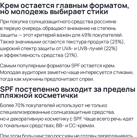
Крем остается главным форматом,
но молодежь выбирает стики
При покупке солнцезащитного средства россияне
в первую очередь обращают внимание на степень
защиты — этот критерий важен для 49% покупателей.
Также значимыми остаются текстура продукта (23%),
широкий спектр защиты от UVA- и UVB-лучей (22%)
и эффективность средства (21%).
Самым популярным форматом SPF остается крем.
Молодая аудитория заметно чаще интересуется стиками,
тогда как мужчины предпочитают спреи.
SPF постепенно выходит за пределы
пляжной косметички
Более 70% покупателей используют не только
специализированные солнцезащитные средства,
но и декоративную косметику с SPF. Чаще всего речь идет
о тональных средствах, BB- и CC-кремах.
При этом большинство россиян не готовы переплачивать