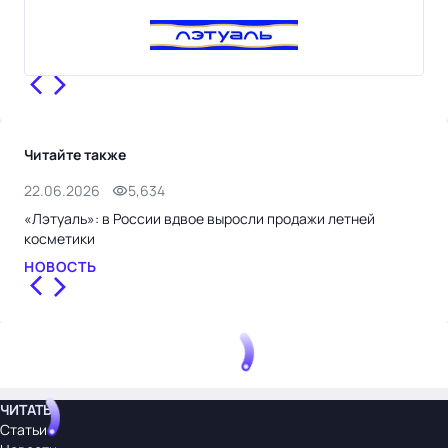
Читайте также
22.06.2026
5,634
27.
«Лэтуаль»: в России вдвое выросли продажи летней
Рол
косметики
СТ
НОВОСТЬ
ЧИТАТЬ
Статьи