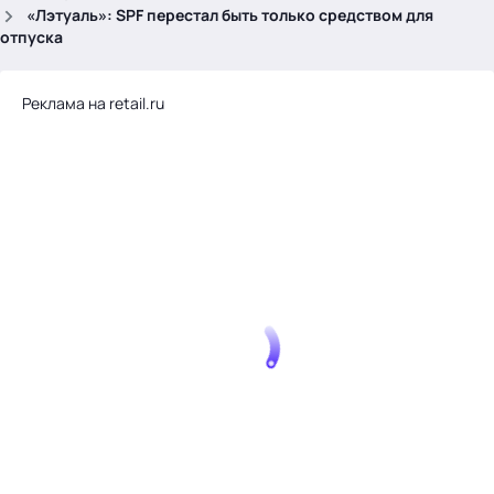
.
«Лэтуаль»: SPF перестал быть только средством для
отпуска
Реклама на retail.ru
Тема месяца: Автоматизация на 1С
Войти
картина дня
темы
новости
материалы
видео
события