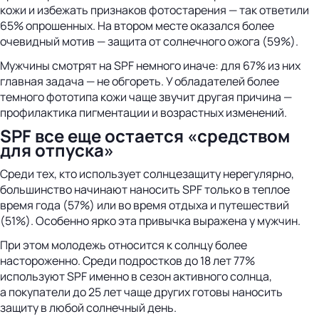
кожи и избежать признаков фотостарения — так ответили
65% опрошенных. На втором месте оказался более
очевидный мотив — защита от солнечного ожога (59%).
Мужчины смотрят на SPF немного иначе: для 67% из них
главная задача — не обгореть. У обладателей более
темного фототипа кожи чаще звучит другая причина —
профилактика пигментации и возрастных изменений.
SPF все еще остается «средством
для отпуска»
Среди тех, кто использует солнцезащиту нерегулярно,
большинство начинают наносить SPF только в теплое
время года (57%) или во время отдыха и путешествий
(51%). Особенно ярко эта привычка выражена у мужчин.
При этом молодежь относится к солнцу более
настороженно. Среди подростков до 18 лет 77%
используют SPF именно в сезон активного солнца,
а покупатели до 25 лет чаще других готовы наносить
защиту в любой солнечный день.