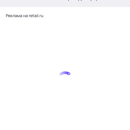
.
Реклама на retail.ru
Тема месяца: Автоматизация на 1С
Войти
картина дня
темы
новости
материалы
видео
события