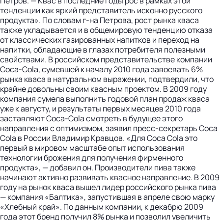
Петров. — Квас в последние годы рос в рамках этой
тенденции как яркий представитель исконно русского
продукта». По словам г-на Петрова, рост рынка кваса
также укладывается и в общемировую тенденцию отказа
от классических газированных напитков и переход на
напитки, обладающие в глазах потребителя полезными
свойствами. В российском представительстве компании
Coca-Cola, сумевшей к началу 2010 года завоевать 6%
рынка кваса в натуральном выражении, подтвердили, что
крайне довольны своим квасным проектом. В 2009 году
компания сумела выполнить годовой план продаж кваса
уже к августу, и результаты первых месяцев 2010 года
заставляют Coca-Cola смотреть в будущее этого
направления с оптимизмом, заявил пресс-секретарь Coca
Cola в России Владимир Кравцов. «Для Coca Cola это
первый в мировом масштабе опыт использования
технологии брожения для получения фирменного
продукта», — добавил он. Производители пива также
начинают активно развивать квасное направление. В 2009
году на рынок кваса вышел лидер российского рынка пива
— компания «Балтика», запустившая в апреле свою марку
«Хлебный край». По данным компании, к декабрю 2009
года этот бренд получил 8% рынка и позволил увеличить