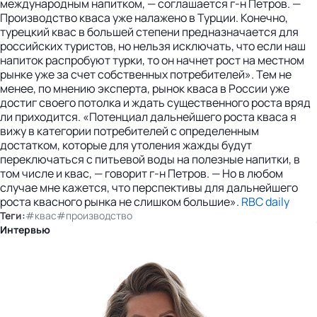
международным напитком, — соглашается г-н Петров. —
Производство кваса уже налажено в Турции. Конечно,
турецкий квас в большей степени предназначается для
российских туристов, но нельзя исключать, что если наш
напиток распробуют турки, то он начнет рост на местном
рынке уже за счет собственных потребителей». Тем не
менее, по мнению эксперта, рынок кваса в России уже
достиг своего потолка и ждать существенного роста вряд
ли приходится. «Потенциал дальнейшего роста кваса я
вижу в категории потребителей с определенным
достатком, которые для утоления жажды будут
переключаться с питьевой воды на полезные напитки, в
том числе и квас, — говорит г-н Петров. — Но в любом
случае мне кажется, что перспективы для дальнейшего
роста квасного рынка не слишком большие».
RBC daily
Теги:
#квас
#производство
Интервью