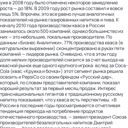
уже в 2008 году было отмечено некоторое замедление
роста — до 18%. В 2009 году рост рынка составил и вовсе
лишь 5%. Впрочем, это все равно лучше аналогичных
показателей на рынке газированных напитков и пива. К
началу 2010 года производством кваса в России
занималось около 500 компаний, однако большинство из
них — это небольшие, локальные производители. По
данным «Бизнес Аналитики», 77% производства кваса (в
натуральном выражении) сконцентрировано в руках пяти
компаний — лидеров рынка. Очевидно, что в этом году
доля мелких производителей снизится за счет выхода на
квасной рынок еще одного крупного игрока: вслед за Coca-
Cola (квас «Кружка и бочка») этот сегмент рынка решила
освоить и PepsiCo со своим брендом «Русский дар»,
который, по словам представителей компании, показал
хороший результат за первый месяц продаж. Интерес
транснациональных гигантов к традиционному русскому
напитку показывает, что у кваса есть перспективы. «В
России в последние годы просматривается отчетливая
тенденция перехода на потребление продуктов
отечественного производства, — заявил президент Союза
производителей безалкогольных напитков Дмитрий