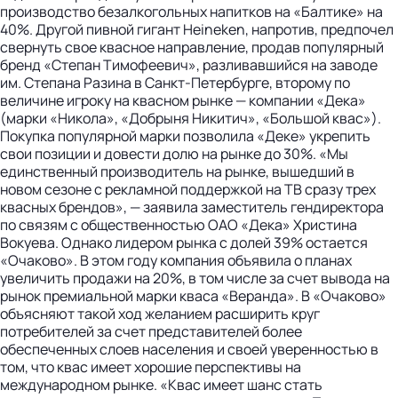
производство безалкогольных напитков на «Балтике» на
40%. Другой пивной гигант Heine­ken, напротив, предпочел
свернуть свое квасное направление, продав популярный
бренд «Степан Тимофеевич», разливавшийся на заводе
им. Степана Разина в Санкт-Петербурге, второму по
величине игроку на квасном рынке — компании «Дека»
(марки «Никола», «Добрыня Никитич», «Большой квас»).
Покупка популярной марки позволила «Деке» укрепить
свои позиции и довести долю на рынке до 30%. «Мы
единственный производитель на рынке, вышедший в
новом сезоне с рекламной поддержкой на ТВ сразу трех
квасных брендов», — заявила заместитель гендиректора
по связям с общественностью ОАО «Дека» Христина
Вокуева. Однако лидером рынка с долей 39% остается
«Очаково». В этом году компания объявила о планах
увеличить продажи на 20%, в том числе за счет вывода на
рынок премиальной марки кваса «Веранда». В «Очаково»
объясняют такой ход желанием расширить круг
потребителей за счет представителей более
обеспеченных слоев населения и своей уверенностью в
том, что квас имеет хорошие перспективы на
международном рынке. «Квас имеет шанс стать