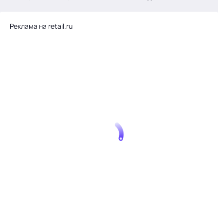
.
Реклама на retail.ru
Тема месяца: Автоматизация на 1С
Войти
картина дня
темы
новости
материалы
видео
события