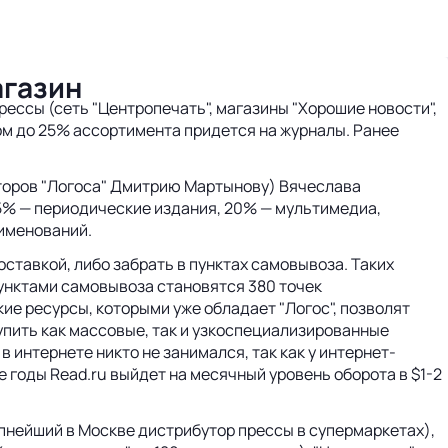
агазин
ессы (сеть "Центропечать", магазины "Хорошие новости",
ром до 25% ассортимента придется на журналы. Ранее
торов "Логоса" Дмитрию Мартынову) Вячеслава
25% — периодические издания, 20% — мультимедиа,
аименований.
оставкой, либо забрать в пунктах самовывоза. Таких
 пунктами самовывоза становятся 380 точек
ие ресурсы, которыми уже обладает "Логос", позволят
купить как массовые, так и узкоспециализированные
 интернете никто не занимался, так как у интернет-
 годы Read.ru выйдет на месячный уровень оборота в $1-2
пнейший в Москве дистрибутор прессы в супермаркетах),