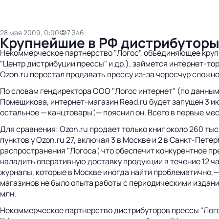
28 мая 2009, 0:00
7 346
Крупнейшие в РФ дистрибуторы
Некоммерческое партнерство "Логос", объединяющее крупн
"Центр дистрибуции прессы" и др.), займется интернет-то
Ozon.ru перестал продавать прессу из-за чересчур сложно
По словам гендиректора ООО "Логос интернет" (по данны
Помещикова, интернет-магазин Read.ru будет запущен 3 и
остальное — канцтовары",— пояснил он. Всего в первые м
Для сравнения: Ozon.ru продает только книг около 260 ты
пунктов у Ozon.ru 27, включая 3 в Москве и 2 в Санкт-Пет
распространения "Логоса", что обеспечит конкурентное пр
наладить оперативную доставку продукции в течение 12 ча
журналы, которые в Москве иногда найти проблематично,— 
магазинов не было опыта работы с периодическими издания
млн.
Некоммерческое партнерство дистрибуторов прессы "Лого