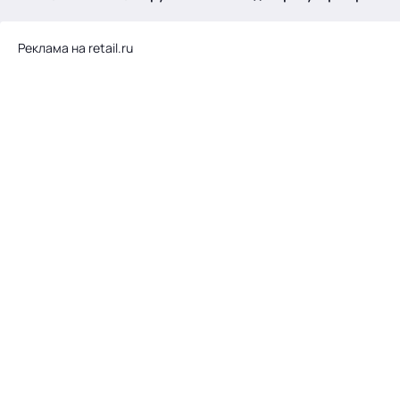
.
Реклама на retail.ru
Тема месяца: Автоматизация на 1С
Войти
картина дня
темы
новости
материалы
видео
события