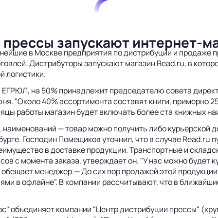
 прессы запускают интернет-м
ейшие в Москве предприятия по дистрибуции и продаже пр
рговлей. Дистрибуторы запускают магазин Read.ru, в кото
й логистики.
м ЕГРЮЛ, на 50% принадлежит председателю совета дирек
юня. "Около 40% ассортимента составят книги, примерно 
есяцы работы магазин будет включать более ста книжных н
с. наименований — товар можно получить либо курьерской д
ербурге. Господин Помещиков уточнил, что в случае Read.ru
еимущество в доставке продукции. Транспортные и складск
сов с момента заказа, утверждает он. "У нас можно будет 
обещает менеджер.— До сих пор продажей этой продукции в
ми в офлайне". В компании рассчитывают, что в ближайшие
с" объединяет компании "Центр дистрибуции прессы" (кру