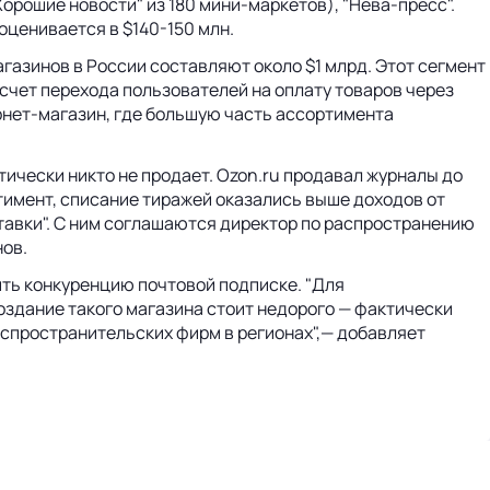
Хорошие новости" из 180 мини-маркетов), "Нева-пресс".
ценивается в $140-150 млн.
газинов в России составляют около $1 млрд. Этот сегмент
а счет перехода пользователей на оплату товаров через
тернет-магазин, где большую часть ассортимента
ически никто не продает. Ozon.ru продавал журналы до
тимент, списание тиражей оказались выше доходов от
тавки". С ним соглашаются директор по распространению
нов.
ить конкуренцию почтовой подписке. "Для
оздание такого магазина стоит недорого — фактически
аспространительских фирм в регионах",— добавляет