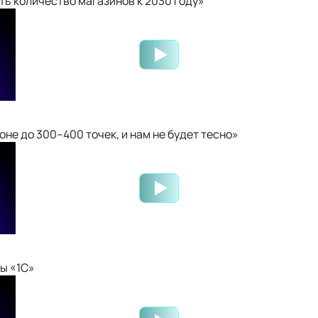
ть количество магазинов к 2030 году»
не до 300–400 точек, и нам не будет тесно»
ы «1С»