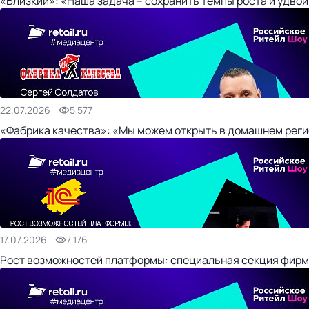
«Близкий»: «Наша задача – сохранить темпы роста и удвои
22.07.2026
5 577
«Фабрика качества»: «Мы можем открыть в домашнем регио
17.07.2026
7 176
Рост возможностей платформы: специальная секция фирм