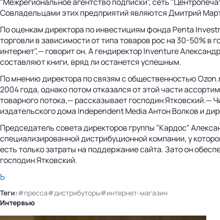
"Межрегиональное агентство подписки", сеть "Центропечать
Совладельцами этих предприятий являются Дмитрий Марты
По оценкам директора по инвестициям фонда Penta Invest
торговли в зависимости от типа товаров рос на 30-50% в г
интернет",— говорит он. А гендиректор Inventure Алексан
составляют книги, вряд ли останется успешным.
По мнению директора по связям с общественностью Ozon.ru
2004 года, однако потом отказался от этой части ассорти
товарного потока,— рассказывает господин Ятковский.— Ч
издательского дома Independent Media Антон Волков и ди
Председатель совета директоров группы "Кардос" Алексан
специализированной дистрибуционной компании, у которой
есть только затраты на поддержание сайта. Зато он обес
господин Ятковский.
Ъ
Теги:
#пресса
#дистрибуторы
#интернет-магазин
Интервью