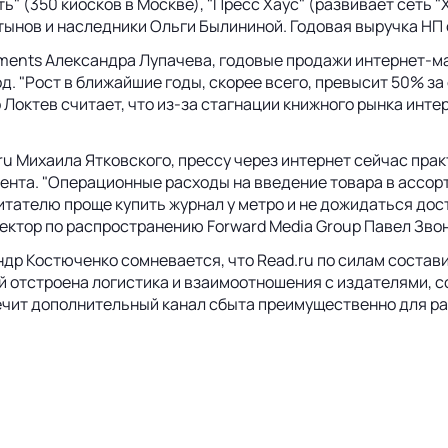
" (350 киосков в Москве), "Пресс Хаус" (развивает сеть "
нов и наследники Ольги Былининой. Годовая выручка НП о
ments Александра Лупачева, годовые продажи интернет-ма
од. "Рост в ближайшие годы, скорее всего, превысит 50% з
др Локтев считает, что из-за стагнации книжного рынка ин
 Михаила Ятковского, прессу через интернет сейчас практ
мента. "Операционные расходы на введение товара в ассор
итателю проще купить журнал у метро и не дожидаться дос
ректор по распространению Forward Media Group Павел Зво
др Костюченко сомневается, что Read.ru по силам состав
 отстроена логистика и взаимоотношения с издателями, с
печит дополнительный канал сбыта преимущественно для р