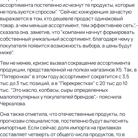
ассортимента постепенно исчезнут те продукты, которые
не пользуются спросом". "Сейчас конкуренция зачастую
выражается в том, кто дешевле продаст одинаковый
товар, а чем меньше ассортимент, тем эффективнее сеть",-
сказала она, заметив, что "компании начнут формировать
собственный уникальный ассортимент, благодаря чему у
покупателя появится возможность выбора, а цены будут
ниже".
Тем не менее, кризис вызвал сокращение ассортимента
продукции, представленной на полках магазинов X5. Так, в
"Пятерочках" в этом году ассортимент сократится с 3,5
тыс до 3 тыс позиций, а в "Перекрестках" с 20 тыс до 10
тыс. "Это масло, колбасы, сыры определенных
малопопулярных у покупателей брендов",- пояснила
Черкалова.
Она также отметила, что отечественные продукты, по
прогнозам специалистов, постепенно будут вытеснять
импортные. Если сейчас доля импорта на прилавках
составляет четверть от общего числа продуктов, то в