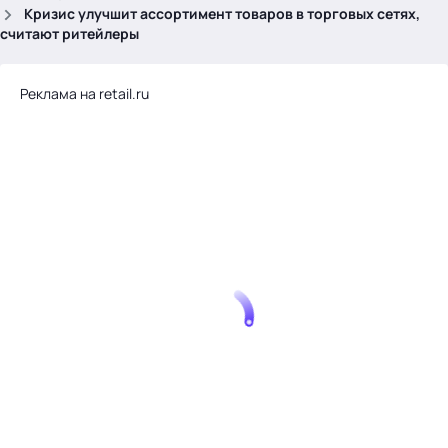
.
Кризис улучшит ассортимент товаров в торговых сетях,
считают ритейлеры
Реклама на retail.ru
Тема месяца: Автоматизация на 1С
Войти
картина дня
темы
новости
материалы
видео
события