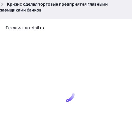
.
Кризис сделал торговые предприятия главными
заемщиками банков
Реклама на retail.ru
Тема месяца: Автоматизация на 1С
Войти
картина дня
темы
новости
материалы
видео
события