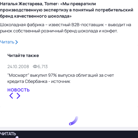
Наталья Жестарева, Tomer: «Мы превратили
производственную экспертизу в понятный потребительский
бренд качественного шоколада»
Шоколадная фабрика – известный B2B-поставщик – выводит на
рынок собственный розничный бренд шоколада и конфет.
Читать
Читайте также
24.10.2008
6,713
21.
"Мосмарт" выкупил 97% выпуска облигаций за счет
"Сб
кредита Сбербанка - источник
руб
НОВОСТЬ
НО
ЧИТАТЬ