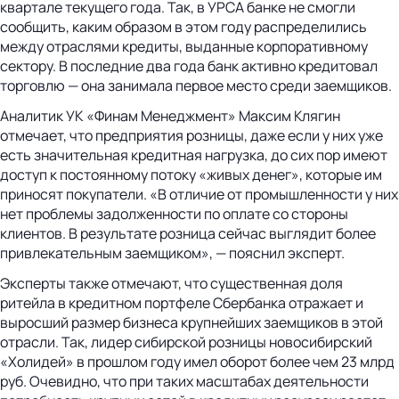
квартале текущего года. Так, в УРСА банке не смогли
сообщить, каким образом в этом году распределились
между отраслями кредиты, выданные корпоративному
сектору. В последние два года банк активно кредитовал
торговлю — она занимала первое место среди заемщиков.
Аналитик УК «Финам Менеджмент» Максим Клягин
отмечает, что предприятия розницы, даже если у них уже
есть значительная кредитная нагрузка, до сих пор имеют
доступ к постоянному потоку «живых денег», которые им
приносят покупатели. «В отличие от промышленности у них
нет проблемы задолженности по оплате со стороны
клиентов. В результате розница сейчас выглядит более
привлекательным заемщиком», — пояснил эксперт.
Эксперты также отмечают, что существенная доля
ритейла в кредитном портфеле Сбербанка отражает и
выросший размер бизнеса крупнейших заемщиков в этой
отрасли. Так, лидер сибирской розницы новосибирский
«Холидей» в прошлом году имел оборот более чем 23 млрд
руб. Очевидно, что при таких масштабах деятельности