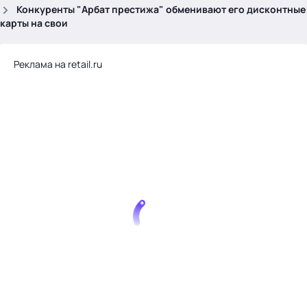
.
Конкуренты "Арбат престижа" обменивают его дисконтные
карты на свои
Реклама на retail.ru
Тема месяца: Автоматизация на 1С
Войти
картина дня
темы
новости
материалы
видео
события