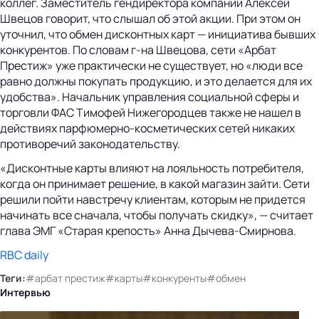
коллег. Заместитель гендиректора компании Алексей
Швецов говорит, что слышал об этой акции. При этом он
уточнил, что обмен дисконтных карт — инициатива бывших
конкурентов. По словам г-на Швецова, сети «Арбат
Престиж» уже практически не существует, но «люди все
равно должны покупать продукцию, и это делается для их
удобства». Начальник управления социальной сферы и
торговли ФАС Тимофей Нижегородцев также не нашел в
действиях парфюмерно-косметических сетей никаких
противоречий законодательству.
«Дисконтные карты влияют на лояльность потребителя,
когда он принимает решение, в какой магазин зайти. Сети
решили пойти навстречу клиентам, которым не придется
начинать все сначала, чтобы получать скидку», — считает
глава ЭМГ «Старая крепость» Анна Дычева-Смирнова.
RBC daily
Теги:
#арбат престиж
#карты
#конкуренты
#обмен
Интервью