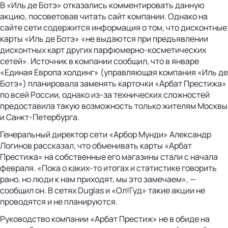
В «Иль де Ботэ» отказались комментировать данную
акцию, посоветовав читать сайт компании. Однако на
сайте сети содержится информация о том, что дисконтные
карты «Иль де Ботэ» «не выдаются при предъявлении
дисконтных карт других парфюмерно-косметических
сетей». Источник в компании сообщил, что в январе
«Единая Европа холдинг» (управляющая компания «Иль де
Ботэ») планировала заменять карточки «Арбат Престижа»
по всей России, однако из-за технических сложностей
предоставила такую возможность только жителям Москвы
и Санкт-Петербурга.
Генеральный директор сети «Арбор Мунди» Александр
Логинов рассказал, что обменивать карты «Арбат
Престижа» на собственные его магазины стали с начала
февраля. «Пока о каких-то итогах и статистике говорить
рано, но люди к нам приходят, мы это замечаем», —
сообщил он. В сетях Duglas и «Ол!Гуд» такие акции не
проводятся и не планируются.
Руководство компании «Арбат Престиж» не в обиде на