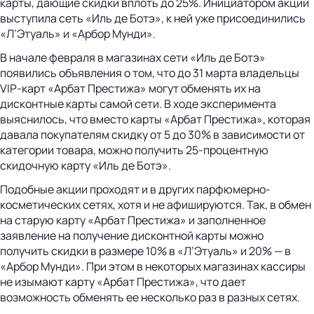
карты, дающие скидки вплоть до 25%. Инициатором акции
выступила сеть «Иль де Ботэ», к ней уже присоединились
«Л’Этуаль» и «Арбор Мунди».
В начале февраля в магазинах сети «Иль де Ботэ»
появились объявления о том, что до 31 марта владельцы
VIP-карт «Арбат Престижа» могут обменять их на
дисконтные карты самой сети. В ходе эксперимента
выяснилось, что вместо карты «Арбат Престижа», которая
давала покупателям скидку от 5 до 30% в зависимости от
категории товара, можно получить 25-процентную
скидочную карту «Иль де Ботэ».
Подобные акции проходят и в других парфюмерно-
косметиче­ских сетях, хотя и не афишируются. Так, в обмен
на старую карту «Арбат Престижа» и заполненное
заявление на получение дисконтной карты можно
получить скидки в размере 10% в «Л’Этуаль» и 20% — в
«Арбор Мунди». При этом в некоторых магазинах кассиры
не изымают карту «Арбат Престижа», что дает
возможность обменять ее несколько раз в разных сетях.