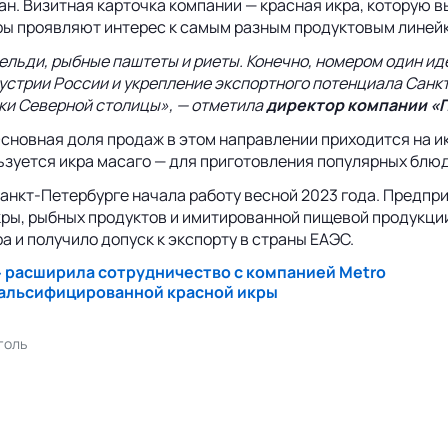
н. Визитная карточка компании — красная икра, которую 
еры проявляют интерес к самым разным продуктовым линей
ельди, рыбные паштеты и риеты. Конечно, номером один ид
дустрии России и укрепление экспортного потенциала
Санк
ики Северной столицы», — отметила
директор компании «П
сновная доля продаж в этом направлении приходится на ик
зуется икра масаго — для приготовления популярных блюд
нкт-Петербурге начала работу весной 2023 года. Предпри
ы, рыбных продуктов и имитированной пищевой продукции:
и получило допуск к экспорту в страны ЕАЭС.
 расширила сотрудничество с компанией Metro
фальсифицированной красной икры
голь