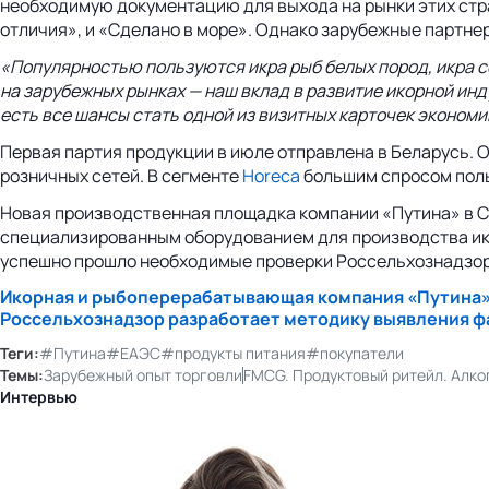
необходимую документацию для выхода на рынки этих стра
отличия», и «Сделано в море». Однако зарубежные партн
«Популярностью пользуются икра рыб белых пород, икра с
на зарубежных рынках — наш вклад в развитие икорной ин
есть все шансы стать одной из визитных карточек эконом
Первая партия продукции в июле отправлена в Беларусь. О
розничных сетей. В сегменте
Horeca
большим спросом поль
Новая производственная площадка компании «Путина» в Са
специализированным оборудованием для производства икр
успешно прошло необходимые проверки Россельхознадзора 
Икорная и рыбоперерабатывающая компания «Путина»
Россельхознадзор разработает методику выявления 
Теги:
#Путина
#ЕАЭС
#продукты питания
#покупатели
Темы:
Зарубежный опыт торговли
FMCG. Продуктовый ритейл. Алко
Интервью