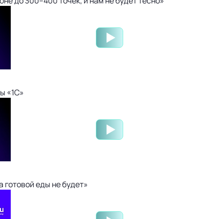
не до 300–400 точек, и нам не будет тесно»
ы «1С»
 готовой еды не будет»