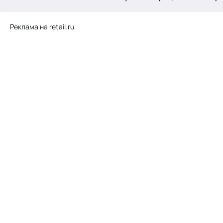
.
Реклама на retail.ru
Тема месяца: Автоматизация на 1С
Войти
картина дня
темы
новости
материалы
видео
события