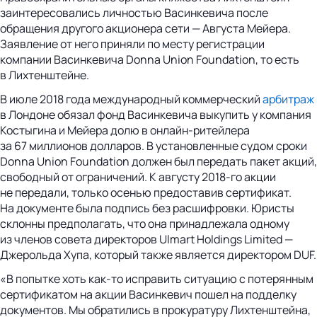
заинтересовались личностью Васинкевича после
обращения другого акционера сети — Августа Мейера.
Заявление от него приняли по месту регистрации
компании Васинкевича Donna Union Foundation, то есть
в Лихтенштейне.
В июле 2018 года международный коммерческий
арбитраж
в Лондоне обязал фонд Васинкевича выкупить у компания
Костыгина и Мейера долю в онлайн-ритейлера
за 67 миллионов долларов. В установленные судом сроки
Donna Union Foundation должен был передать пакет акций,
свободный от ограничений. К августу 2018-го акции
не передали, только осенью предоставив сертификат.
На документе была подпись без расшифровки. Юристы
склонны предполагать, что она принадлежала одному
из членов совета директоров Ulmart Holdings Limited —
Джерольда Хупа, который также является директором DUF.
«В попытке хоть как-то исправить ситуацию с потерянным
сертификатом на акции Васинкевич пошел на подделку
документов. Мы обратились в прокуратуру Лихтенштейна,