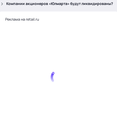
.
Компании акционеров «Юлмарта» будут ликвидированы?
Реклама на retail.ru
Тема месяца: Автоматизация на 1С
Войти
картина дня
темы
новости
материалы
видео
события