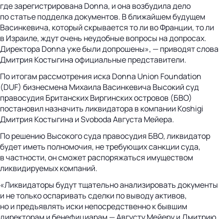
где зарегистрирована Donna, и она возбудила дело
по статье подделка документов. В ближайшем будущем
Васинкевича, который скрывается то ли во Франции, то ли
в Израиле, ждут очень неудобные вопросы на допросах.
Директора Donna уже были допрошены», — приводят слова
Дмитрия Костыгина официальные представители.
По итогам рассмотрения иска Donna Union Foundation
(DUF) бизнесмена Михаила Васинкевича Высокий суд
правосудия Британских Виргинских островов (БВО)
постановил назначить ликвидатора в компании Koshigi
Дмитрия Костыгина и Svoboda Августа Мейера.
По решению Высокого суда правосудия БВО, ликвидатор
будет иметь полномочия, не требующих санкции суда,
в частности, он сможет распоряжаться имуществом
ликвидируемых компаний.
«Ликвидаторы будут тщательно анализировать документы
и не только оспаривать сделки по выводу активов,
но и предъявлять иски непосредственно к бывшим
директорам и бенефициарам — Августу Мейеру и Дмитрию