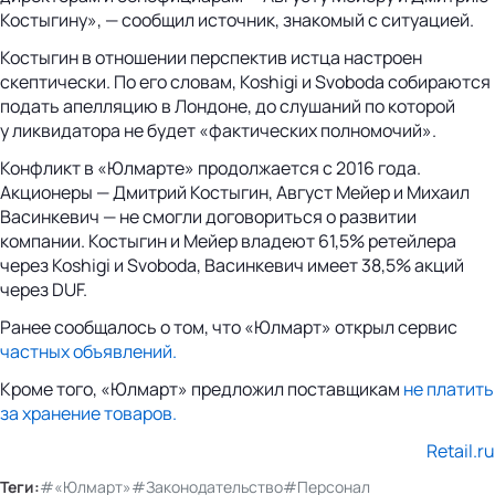
Костыгину», — сообщил источник, знакомый с ситуацией.
Костыгин в отношении перспектив истца настроен
скептически. По его словам, Koshigi и Svoboda собираются
подать апелляцию в Лондоне, до слушаний по которой
у ликвидатора не будет «фактических полномочий».
Конфликт в «Юлмарте» продолжается с 2016 года.
Акционеры — Дмитрий Костыгин, Август Мейер и Михаил
Васинкевич — не смогли договориться о развитии
компании. Костыгин и Мейер владеют 61,5% ретейлера
через Koshigi и Svoboda, Васинкевич имеет 38,5% акций
через DUF.
Ранее сообщалось о том, что «Юлмарт» открыл сервис
частных объявлений.
Кроме того, «Юлмарт» предложил поставщикам
не платить
за хранение товаров.
Retail.ru
Теги:
#«Юлмарт»
#Законодательство
#Персонал