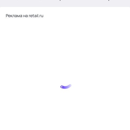
.
Реклама на retail.ru
Тема месяца: Автоматизация на 1С
Войти
картина дня
темы
новости
материалы
видео
события