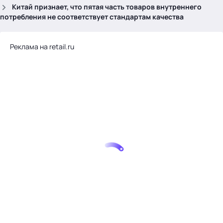
.
Китай признает, что пятая часть товаров внутреннего
потребления не соответствует стандартам качества
Реклама на retail.ru
Тема месяца: Автоматизация на 1С
Войти
картина дня
темы
новости
материалы
видео
события