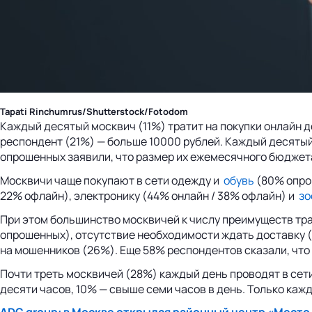
Tapati Rinchumrus/Shutterstock/Fotodom
Каждый десятый москвич (11%) тратит на покупки онлайн до
респондент (21%) — больше 10000 рублей. Каждый десятый 
опрошенных заявили, что размер их ежемесячного бюджет
Москвичи чаще покупают в сети одежду и
обувь
(80% опрош
22% офлайн), электронику (44% онлайн / 38% офлайн) и
зо
При этом большинство москвичей к числу преимуществ тр
опрошенных), отсутствие необходимости ждать доставку (
на мошенников (26%). Еще 58% респондентов сказали, что х
Почти треть москвичей (28%) каждый день проводят в сети 
десяти часов, 10% — свыше семи часов в день. Только каж