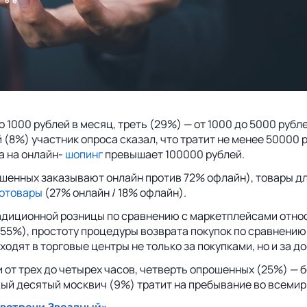
 1000 рублей в месяц, треть (29%) — от 1000 до 5000 рубл
(8%) участник опроса сказал, что тратит не менее 50000 р
а на онлайн-
шопинг
превышает 100000 рублей.
енных заказывают онлайн против 72% офлайн), товары для 
отовары
(27% онлайн / 18% офлайн).
адиционной розницы по сравнению с маркетплейсами отно
55%), простоту процедуры возврата покупок по сравнению 
одят в торговые центры не только за покупками, но и за до
от трех до четырех часов, четверть опрошенных (25%) — бо
дый десятый москвич (9%) тратит на пребывание во всемир