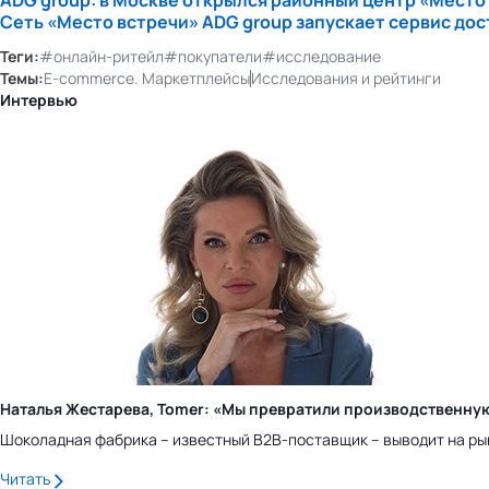
ADG group: в Москве открылся районный центр «Место
Сеть «Место встречи» ADG group запускает сервис дос
Теги:
#онлайн-ритейл
#покупатели
#исследование
Темы:
E-commerce. Маркетплейсы
Исследования и рейтинги
Интервью
Наталья Жестарева, Tomer: «Мы превратили производственну
Шоколадная фабрика – известный B2B-поставщик – выводит на ры
Читать