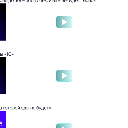
не до 300–400 точек, и нам не будет тесно»
ы «1С»
 готовой еды не будет»