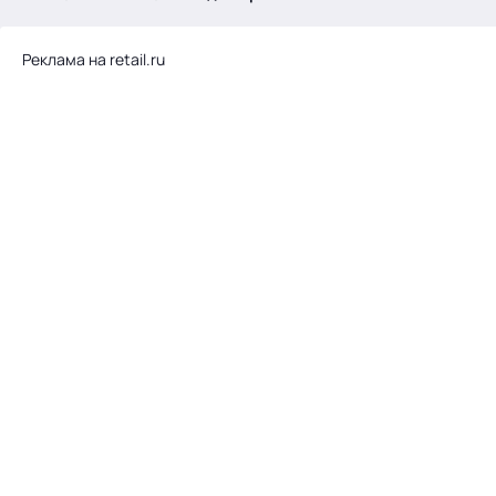
.
Реклама на retail.ru
Тема месяца: Автоматизация на 1С
Войти
картина дня
темы
новости
материалы
видео
события