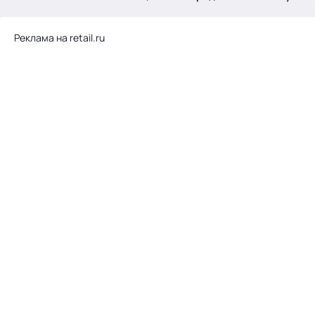
.
Реклама на retail.ru
Тема месяца: Автоматизация на 1С
Войти
картина дня
темы
новости
материалы
видео
события