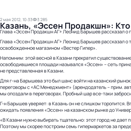
2 мая 2012, 10:33
3 285
Казань, «Эссен Продакшн»: Кто 
Глава «Эссен Продакшн АГ» Леонид Барышев рассказал о 
Глава «Эссен Продакшн АГ» Леонид Барышев рассказал о то
освобожденное магазином «Вестер Гипер».
Напомним: этой весной в Казани прекратил существовани
освободившиеся площади назывался «Эссен» – сеть принад
не представленная в Казани.
Для г-на Барышева это был шанс войти на казанский рыно
переговоры с «АС Менеджмент» (арендодатель – прим. авт.
мы опоздали в переговорах. Пробный шар все-таки забросил
Г-н Барышев уверяет: в Казань он не слишком торопится. 
ожидать появления «Эссен» на казанском рынке до Униве
«В Казани нужно выбирать тщательно: этот город не дает п
Поэтому мы скорее построим семь гипермаркетов за предел