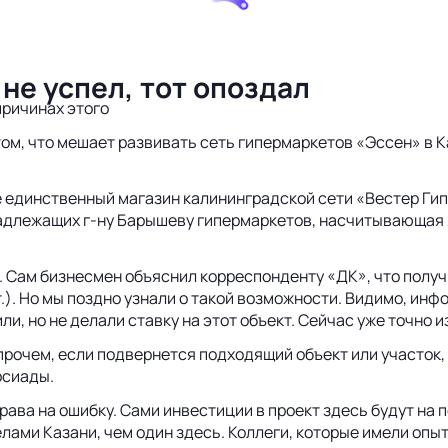
не успел, тот опоздал
причинах этого
м, что мешает развивать сеть гипермаркетов «Эссен» в Ка
е единственный магазин калининградской сети «Вестер Ги
лежащих г-ну Барышеву гипермаркетов, насчитывающая 24 
к. Сам бизнесмен объяснил корреспонденту «ДК», что пол
). Но мы поздно узнали о такой возможности. Видимо, инф
и, но не делали ставку на этот объект. Сейчас уже точно и
Впрочем, если подвернется подходящий объект или участок,
рсиады.
рава на ошибку. Сами инвестиции в проект здесь будут на 
ами Казани, чем один здесь. Коллеги, которые имели опыт 