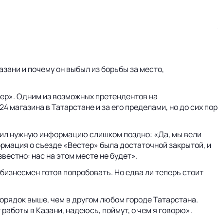
зани и почему он выбыл из борьбы за место,
пер». Одним из возможных претендентов на
магазина в Татарстане и за его пределами, но до сих пор
учил нужную информацию слишком поздно: «Да, мы вели
ормация о съезде «Вестер» была достаточной закрытой, и
звестно: нас на этом месте не будет».
 бизнесмен готов попробовать. Но едва ли теперь стоит
порядок выше, чем в другом любом городе Татарстана.
работы в Казани, надеюсь, поймут, о чем я говорю».