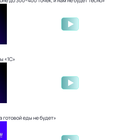
не до 300–400 точек, и нам не будет тесно»
ы «1С»
 готовой еды не будет»