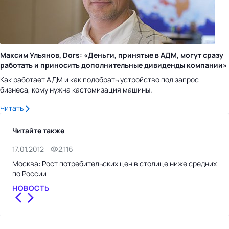
Максим Ульянов, Dors: «Деньги, принятые в АДМ, могут сразу
работать и приносить дополнительные дивиденды компании»
Как работает АДМ и как подобрать устройство под запрос
бизнеса, кому нужна кастомизация машины.
Читать
Читайте также
17.01.2012
2,116
16.
Москва: Рост потребительских цен в столице ниже средних
Тем
по России
НО
НОВОСТЬ