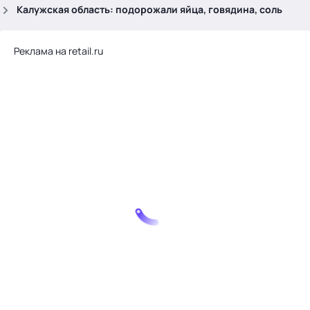
.
Калужская область: подорожали яйца, говядина, соль
Реклама на retail.ru
Тема месяца: Автоматизация на 1С
Войти
картина дня
темы
новости
материалы
видео
события