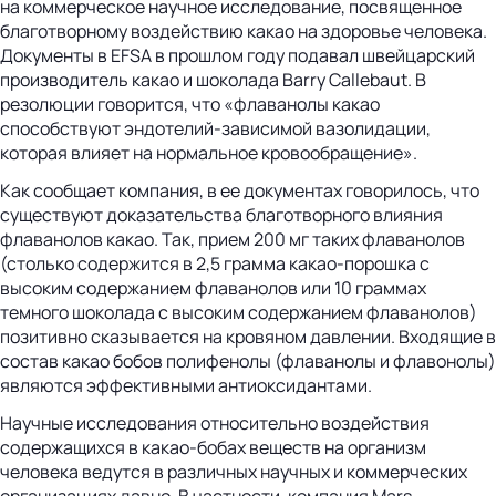
на коммерческое научное исследование, посвященное
благотворному воздействию какао на здоровье человека.
Документы в EFSA в прошлом году подавал швейцарский
производитель какао и шоколада Barry Callebaut. В
резолюции говорится, что «флаванолы какао
способствуют эндотелий-зависимой вазолидации,
которая влияет на нормальное кровообращение».
Как сообщает компания, в ее документах говорилось, что
существуют доказательства благотворного влияния
флаванолов какао. Так, прием 200 мг таких флаванолов
(столько содержится в 2,5 грамма какао-порошка с
высоким содержанием флаванолов или 10 граммах
темного шоколада с высоким содержанием флаванолов)
позитивно сказывается на кровяном давлении. Входящие в
состав какао бобов полифенолы (флаванолы и флавонолы)
являются эффективными антиоксидантами.
Научные исследования относительно воздействия
содержащихся в какао-бобах веществ на организм
человека ведутся в различных научных и коммерческих
организациях давно. В частности, компания Mars