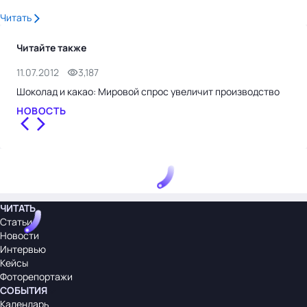
Читать
Читайте также
11.07.2012
3,187
1.0
Шоколад и какао: Мировой спрос увеличит производство
Про
НОВОСТЬ
НО
ЧИТАТЬ
Статьи
Новости
Интервью
Кейсы
Фоторепортажи
СОБЫТИЯ
Календарь