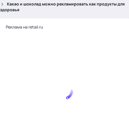
.
Какао и шоколад можно рекламировать как продукты для
здоровья
Реклама на retail.ru
Тема месяца: Автоматизация на 1С
Войти
картина дня
темы
новости
материалы
видео
события