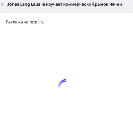
.
Jones Lang LaSalle изучает коммерческий рынок Чечни
Реклама на retail.ru
Тема месяца: Автоматизация на 1С
Войти
картина дня
темы
новости
материалы
видео
события