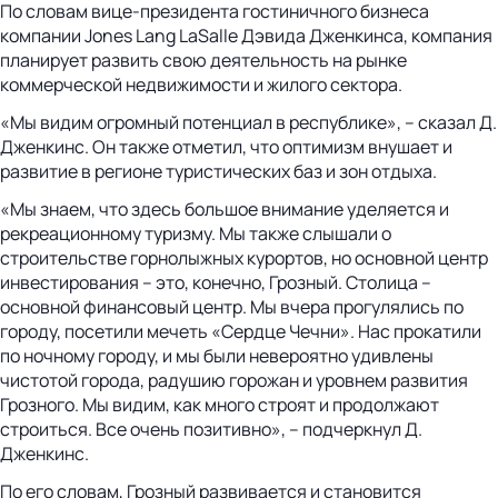
По словам вице-президента гостиничного бизнеса
компании Jones Lang LaSalle Дэвида Дженкинса, компания
планирует развить свою деятельность на рынке
коммерческой недвижимости и жилого сектора.
«Мы видим огромный потенциал в республике», – сказал Д.
Дженкинс. Он также отметил, что оптимизм внушает и
развитие в регионе туристических баз и зон отдыха.
«Мы знаем, что здесь большое внимание уделяется и
рекреационному туризму. Мы также слышали о
строительстве горнолыжных курортов, но основной центр
инвестирования – это, конечно, Грозный. Столица –
основной финансовый центр. Мы вчера прогулялись по
городу, посетили мечеть «Сердце Чечни». Нас прокатили
по ночному городу, и мы были невероятно удивлены
чистотой города, радушию горожан и уровнем развития
Грозного. Мы видим, как много строят и продолжают
строиться. Все очень позитивно», – подчеркнул Д.
Дженкинс.
По его словам, Грозный развивается и становится