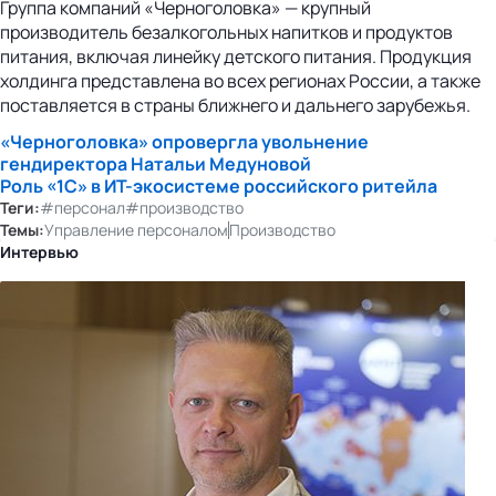
Группа компаний «Черноголовка» — крупный
производитель безалкогольных напитков и продуктов
питания, включая линейку детского питания. Продукция
холдинга представлена во всех регионах России, а также
поставляется в страны ближнего и дальнего зарубежья.
«Черноголовка» опровергла увольнение
гендиректора Натальи Медуновой
Роль «1С» в
ИТ-экосистеме
российского ритейла
Теги:
#персонал
#производство
Темы:
Управление персоналом
Производство
Интервью