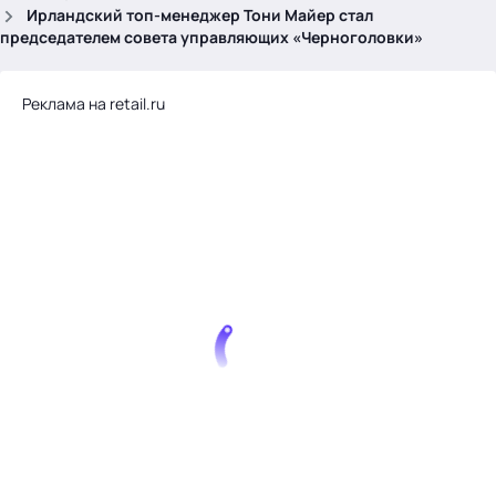
.
Ирландский топ-менеджер Тони Майер стал
председателем совета управляющих «Черноголовки»
Реклама на retail.ru
Тема месяца: Автоматизация на 1С
Войти
картина дня
темы
новости
материалы
видео
события