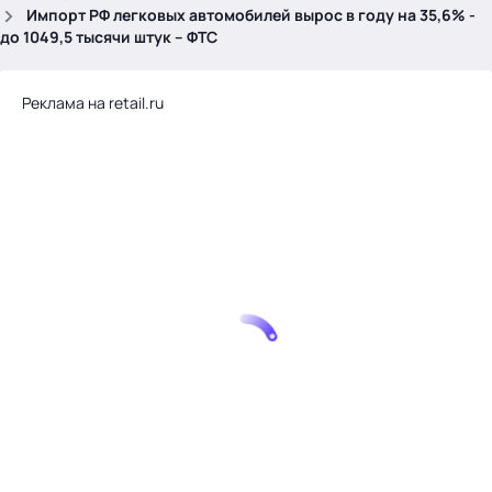
.
Импорт РФ легковых автомобилей вырос в году на 35,6% -
до 1049,5 тысячи штук – ФТС
Реклама на retail.ru
Тема месяца: Автоматизация на 1С
Войти
картина дня
темы
новости
материалы
видео
события