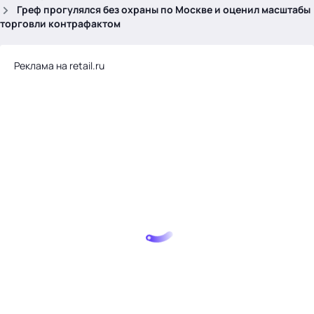
.
Греф прогулялся без охраны по Москве и оценил масштабы
торговли контрафактом
Реклама на retail.ru
Тема месяца: Автоматизация на 1С
Войти
картина дня
темы
новости
материалы
видео
события