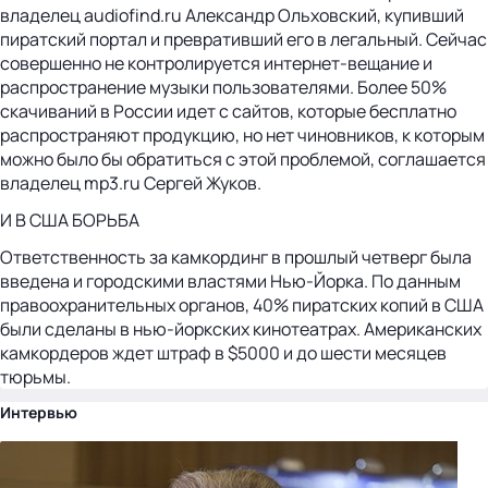
владелец audiofind.ru Александр Ольховский, купивший
пиратский портал и превративший его в легальный. Сейчас
совершенно не контролируется интернет-вещание и
распространение музыки пользователями. Более 50%
скачиваний в России идет с сайтов, которые бесплатно
распространяют продукцию, но нет чиновников, к которым
можно было бы обратиться с этой проблемой, соглашается
владелец mp3.ru Сергей Жуков.
И В США БОРЬБА
Ответственность за камкординг в прошлый четверг была
введена и городскими властями Нью-Йорка. По данным
правоохранительных органов, 40% пиратских копий в США
были сделаны в нью-йоркских кинотеатрах. Американских
камкордеров ждет штраф в $5000 и до шести месяцев
тюрьмы.
Интервью