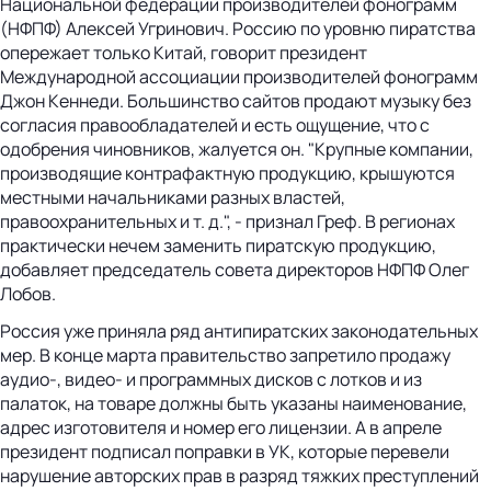
Национальной федерации производителей фонограмм
(НФПФ) Алексей Угринович. Россию по уровню пиратства
опережает только Китай, говорит президент
Международной ассоциации производителей фонограмм
Джон Кеннеди. Большинство сайтов продают музыку без
согласия правообладателей и есть ощущение, что с
одобрения чиновников, жалуется он. "Крупные компании,
производящие контрафактную продукцию, крышуются
местными начальниками разных властей,
правоохранительных и т. д.", - признал Греф. В регионах
практически нечем заменить пиратскую продукцию,
добавляет председатель совета директоров НФПФ Олег
Лобов.
Россия уже приняла ряд антипиратских законодательных
мер. В конце марта правительство запретило продажу
аудио-, видео- и программных дисков с лотков и из
палаток, на товаре должны быть указаны наименование,
адрес изготовителя и номер его лицензии. А в апреле
президент подписал поправки в УК, которые перевели
нарушение авторских прав в разряд тяжких преступлений