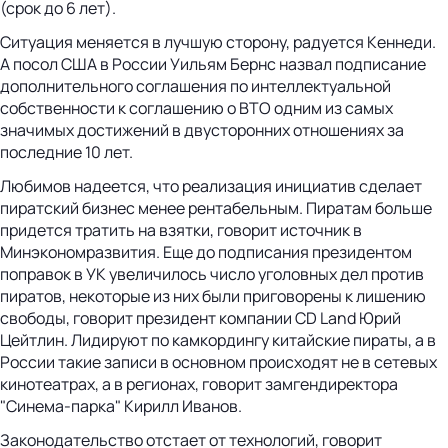
(срок до 6 лет).
Ситуация меняется в лучшую сторону, радуется Кеннеди.
А посол США в России Уильям Бернс назвал подписание
дополнительного соглашения по интеллектуальной
собственности к соглашению о ВТО одним из самых
значимых достижений в двусторонних отношениях за
последние 10 лет.
Любимов надеется, что реализация инициатив сделает
пиратский бизнес менее рентабельным. Пиратам больше
придется тратить на взятки, говорит источник в
Минэкономразвития. Еще до подписания президентом
поправок в УК увеличилось число уголовных дел против
пиратов, некоторые из них были приговорены к лишению
свободы, говорит президент компании CD Land Юрий
Цейтлин. Лидируют по камкордингу китайские пираты, а в
России такие записи в основном происходят не в сетевых
кинотеатрах, а в регионах, говорит замгендиректора
"Синема-парка" Кирилл Иванов.
Законодательство отстает от технологий, говорит