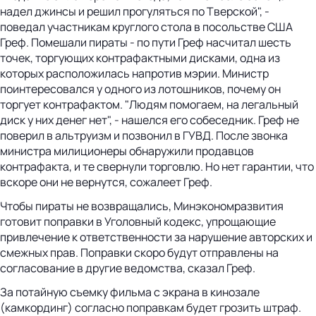
надел джинсы и решил прогуляться по Тверской", -
поведал участникам круглого стола в посольстве США
Греф. Помешали пираты - по пути Греф насчитал шесть
точек, торгующих контрафактными дисками, одна из
которых расположилась напротив мэрии. Министр
поинтересовался у одного из лотошников, почему он
торгует контрафактом. "Людям помогаем, на легальный
диск у них денег нет", - нашелся его собеседник. Греф не
поверил в альтруизм и позвонил в ГУВД. После звонка
министра милиционеры обнаружили продавцов
контрафакта, и те свернули торговлю. Но нет гарантии, что
вскоре они не вернутся, сожалеет Греф.
Чтобы пираты не возвращались, Минэкономразвития
готовит поправки в Уголовный кодекс, упрощающие
привлечение к ответственности за нарушение авторских и
смежных прав. Поправки скоро будут отправлены на
согласование в другие ведомства, сказал Греф.
За потайную съемку фильма с экрана в кинозале
(камкординг) согласно поправкам будет грозить штраф.