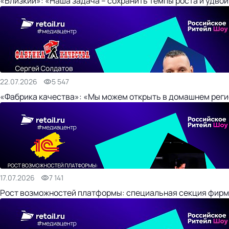
«Близкий»: «Наша задача – сохранить темпы роста и удвои
22.07.2026
5 547
«Фабрика качества»: «Мы можем открыть в домашнем регио
17.07.2026
7 141
Рост возможностей платформы: специальная секция фирм