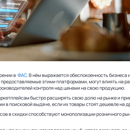
трении в
ФАС
. В нём выражается обеспокоенность бизнеса 
и, предоставляемые этими платформами, могут влиять на 
производителей контроля над ценами на свою продукцию.
аркетплейсам быстро расширять свою долю на рынке и при
и в поисковой выдаче, если их товары стоят дешевле на д
сов в скидки способствуют монополизации розничного рын