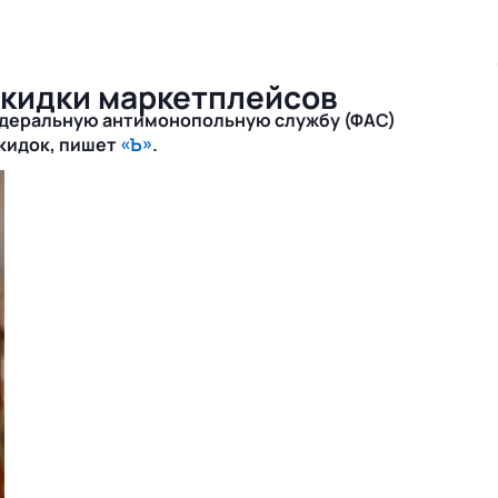
скидки маркетплейсов
едеральную антимонопольную службу (ФАС)
скидок, пишет
«Ъ»
.