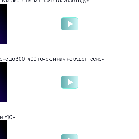
ть количество магазинов к 2030 году»
не до 300–400 точек, и нам не будет тесно»
ы «1С»