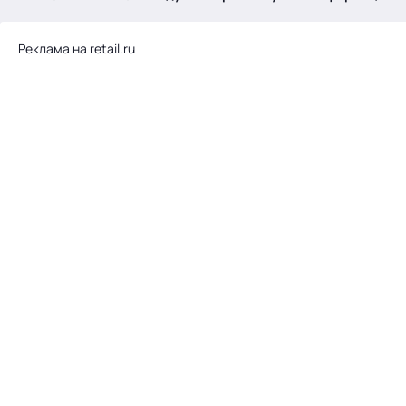
.
Реклама на retail.ru
Тема месяца: Автоматизация на 1С
Войти
картина дня
темы
новости
материалы
видео
события