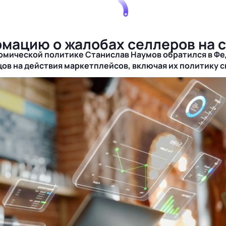
рмацию о жалобах селлеров на 
омической политике Станислав Наумов обратился в Ф
цов на действия маркетплейсов, включая их политику 