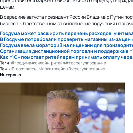
Представители маркетплейсов, в свою очередь, утверждаю
ценам.
В середине августа президент России Владимир Путин по
бизнеса. Ответственным за выполнение поручения назнач
Госдума может расширить перечень расходов, учитыв
В Госдуме потребовали проверить магазины
из-за
цен 
Госдума ввела мораторий на лицензии для производите
Организация дистанционной торговли и поддержка в «
Как «1С» помогает ритейлерам принимать оплату чер
Теги:
#госдума
#онлайн-ритейл
#госрегулирование
Темы:
E-commerce. Маркетплейсы
Госрегулирование
Интервью