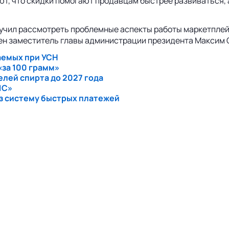
т, что скидки помогают продавцам быстрее развиваться, 
ручил рассмотреть проблемные аспекты работы маркетпле
ен заместитель главы администрации президента Максим 
аемых при УСН
«за 100 грамм»
лей спирта до 2027 года
1С»
ез систему быстрых платежей