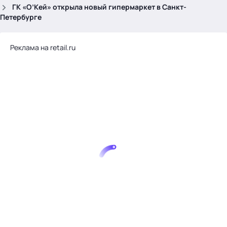
.
ГК «О’Кей» открыла новый гипермаркет в Санкт-
Петербурге
Реклама на retail.ru
Тема месяца: Автоматизация на 1С
Войти
картина дня
темы
новости
материалы
видео
события