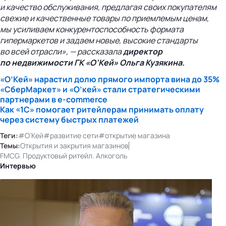
и качество обслуживания, предлагая своих покупателям
свежие и качественные товары по приемлемым ценам,
мы усиливаем конкурентоспособность формата
гипермаркетов и задаем новые, высокие стандарты
во всей отрасли», — рассказала
директор
по недвижимости ГК «О’Кей» Ольга Кузякина.
«О’Кей» нарастил долю прямого импорта вина до 35%
«СберМаркет» и «О’кей» стали стратегическими
партнерами в
e-commerce
Как «1С» помогает ритейлерам принимать оплату
через систему быстрых платежей
Теги:
#О’Кей
#развитие сети
#открытие магазина
Темы:
Открытия и закрытия магазинов
FMCG. Продуктовый ритейл. Алкоголь
Интервью