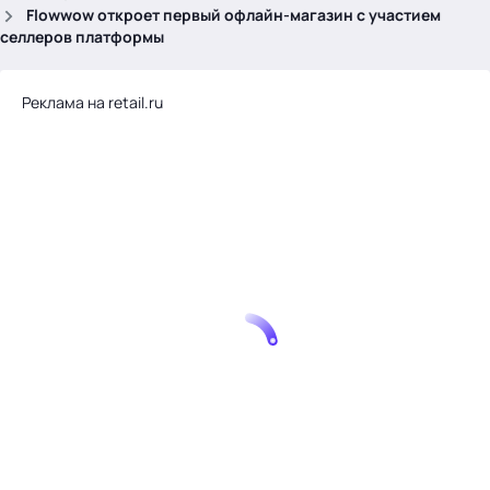
.
Flowwow откроет первый офлайн-магазин с участием
селлеров платформы
Реклама на retail.ru
Тема месяца: Автоматизация на 1С
Войти
картина дня
темы
новости
материалы
видео
события