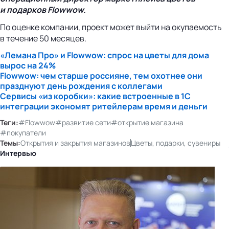
и подарков Flowwow.
По оценке компании, проект может выйти на окупаемость
в течение 50 месяцев.
«Лемана Про» и Flowwow: спрос на цветы для дома
вырос на 24%
Flowwow: чем старше россияне, тем охотнее они
празднуют день рождения с коллегами
Сервисы «из коробки»: какие встроенные в 1С
интеграции экономят ритейлерам время и деньги
Теги:
#Flowwow
#развитие сети
#открытие магазина
#покупатели
Темы:
Открытия и закрытия магазинов
Цветы, подарки, сувениры
Интервью