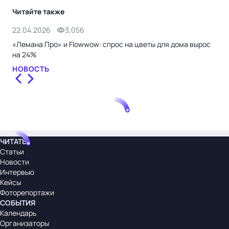
Читайте также
22.04.2026
3,056
14.
«Лемана Про» и Flowwow: спрос на цветы для дома вырос
Flo
на 24%
пра
НОВОСТЬ
НО
ЧИТАТЬ
Статьи
Новости
Интервью
Кейсы
Фоторепортажи
СОБЫТИЯ
Календарь
Организаторы