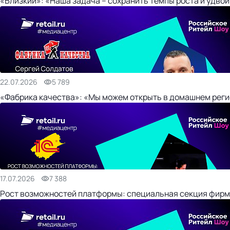
«Близкий»: «Наша задача – сохранить темпы роста и удвои
22.07.2026
5 789
«Фабрика качества»: «Мы можем открыть в домашнем регио
17.07.2026
7 388
Рост возможностей платформы: специальная секция фирм