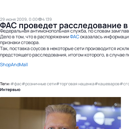
29 июня 2009, 0:00
4 139
ФАС проведет расследование в
Федеральная антимонопольная служба, по словам замглав
Дело в том, что в распоряжении
ФАС
оказалась информация
признаки сговора.
Так, поставка соусов в некоторые сети производится искл
предстоящего расследования, итогом которого, в случае 
ShopAndMall
Теги:
#фас
#розничные сети
#торговая наценка
#кашеваров
#сго
Интервью