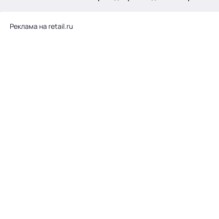
.
Реклама на retail.ru
Тема месяца: Автоматизация на 1С
Войти
картина дня
темы
новости
материалы
видео
события