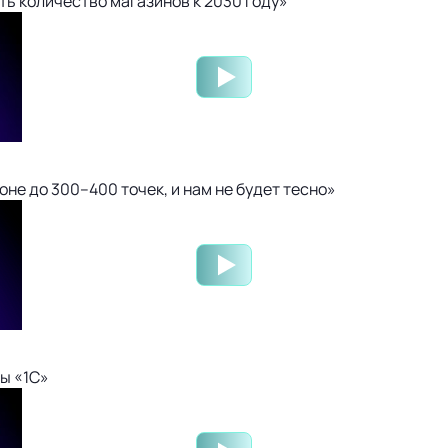
ть количество магазинов к 2030 году»
не до 300–400 точек, и нам не будет тесно»
ы «1С»