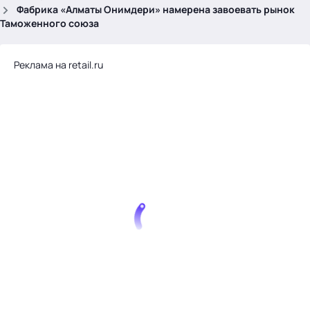
.
Фабрика «Алматы Онимдери» намерена завоевать рынок
Таможенного союза
Реклама на retail.ru
Тема месяца: Автоматизация на 1С
Войти
картина дня
темы
новости
материалы
видео
события