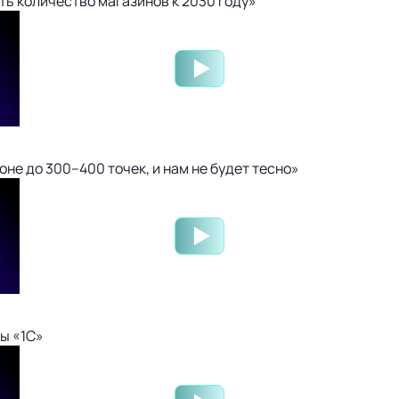
ть количество магазинов к 2030 году»
не до 300–400 точек, и нам не будет тесно»
ы «1С»