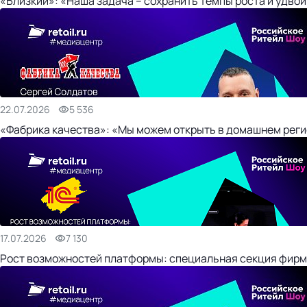
«Близкий»: «Наша задача – сохранить темпы роста и удвои
22.07.2026
5 536
«Фабрика качества»: «Мы можем открыть в домашнем регио
17.07.2026
7 130
Рост возможностей платформы: специальная секция фирм