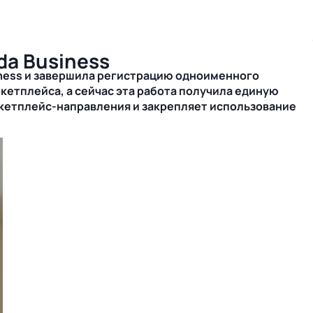
da Business
ness и завершила регистрацию одноименного
кетплейса, а сейчас эта работа получила единую
ркетплейс‑направления и закрепляет использование