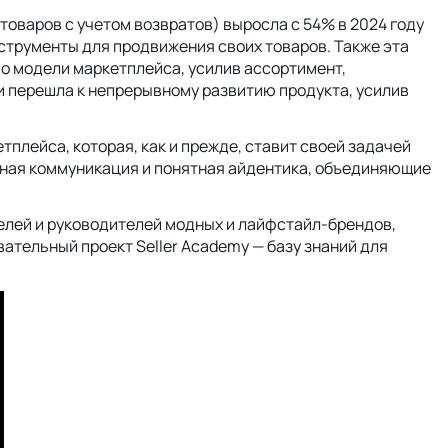
товаров с учетом возвратов) выросла с 54% в 2024 году
струменты для продвижения своих товаров. Также эта
по модели маркетплейса, усилив ассортимент,
 и перешла к непрерывному развитию продукта, усилив
плейса, которая, как и прежде, ставит своей задачей
диная коммуникация и понятная айдентика, объединяющие
елей и руководителей модных и лайфстайл‑брендов,
тельный проект Seller Academy — базу знаний для