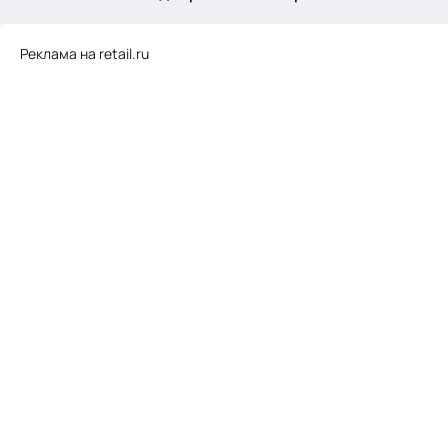
.
Реклама на retail.ru
Тема месяца: Автоматизация на 1С
Войти
картина дня
темы
новости
материалы
видео
события