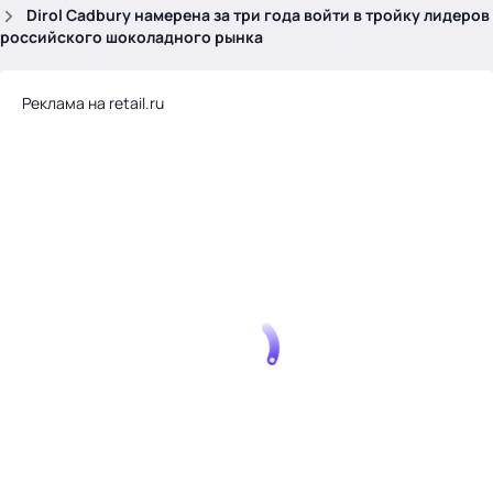
.
Dirol Cadbury намерена за три года войти в тройку лидеров
российского шоколадного рынка
Реклама на retail.ru
Тема месяца: Автоматизация на 1С
Войти
картина дня
темы
новости
материалы
видео
события