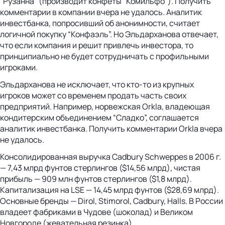
“Рузанна” (производит конфеты “Комильфо”). Получить
комментарии в компании вчера не удалось. Аналитик
инвестбанка, попросивший об анонимности, считает
логичной покупку “Конфаэль”. Но Эльдарханова отвечает,
что если компания и решит привлечь инвестора, то
принципиально не будет сотрудничать с профильными
игроками.
Эльдарханова не исключает, что кто-то из крупных
игроков может со временем продать часть своих
предприятий. Например, норвежская Orkla, владеющая
кондитерским объединением “Сладко”, соглашается
аналитик инвестбанка. Получить комментарии Orkla вчера
не удалось.
Консолидированная выручка Cadbury Schweppes в 2006 г.
— 7,43 млрд фунтов стерлингов ($14,56 млрд), чистая
прибыль — 909 млн фунтов стерлингов ($1,8 млрд).
Капитализация на LSE — 14,45 млрд фунтов ($28,69 млрд).
Основные бренды — Dirol, Stimorol, Cadbury, Halls. В России
владеет фабриками в Чудове (шоколад) и Великом
Новгороде (жевательная резинка).