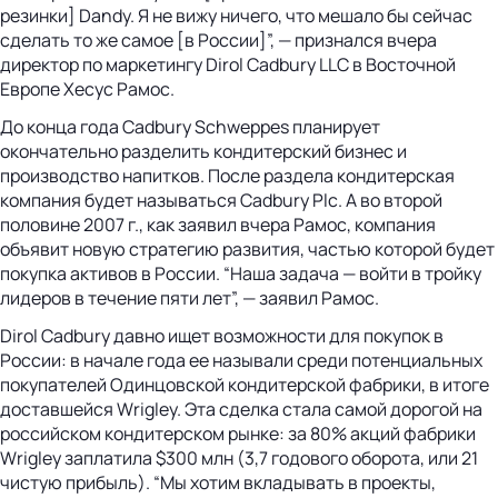
резинки] Dandy. Я не вижу ничего, что мешало бы сейчас
сделать то же самое [в России]”, — признался вчера
директор по маркетингу Dirol Cadbury LLC в Восточной
Европе Хесус Рамос.
До конца года Cadbury Schweppes планирует
окончательно разделить кондитерский бизнес и
производство напитков. После раздела кондитерская
компания будет называться Cadbury Plc. А во второй
половине 2007 г., как заявил вчера Рамос, компания
объявит новую стратегию развития, частью которой будет
покупка активов в России. “Наша задача — войти в тройку
лидеров в течение пяти лет”, — заявил Рамос.
Dirol Cadbury давно ищет возможности для покупок в
России: в начале года ее называли среди потенциальных
покупателей Одинцовской кондитерской фабрики, в итоге
доставшейся Wrigley. Эта сделка стала самой дорогой на
российском кондитерском рынке: за 80% акций фабрики
Wrigley заплатила $300 млн (3,7 годового оборота, или 21
чистую прибыль). “Мы хотим вкладывать в проекты,