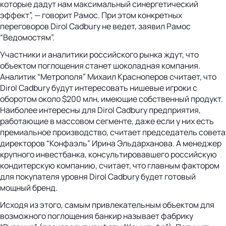
которые дадут нам максимальный синергетический
эффект”, — говорит Рамос. При этом конкретных
переговоров Dirol Cadbury не ведет, заявил Рамос
“Ведомостям”.
Участники и аналитики российского рынка ждут, что
объектом поглощения станет шоколадная компания.
Аналитик “Метрополя” Михаил Красноперов считает, что
Dirol Cadbury будут интересовать нишевые игроки с
оборотом около $200 млн, имеющие собственный продукт.
Наиболее интересны для Dirol Cadbury предприятия,
работающие в массовом сегменте, даже если у них есть
премиальное производство, считает председатель совета
директоров “Конфаэль” Ирина Эльдарханова. А менеджер
крупного инвестбанка, консультировавшего российскую
кондитерскую компанию, считает, что главным фактором
для покупателя уровня Dirol Cadbury будет готовый
мощный бренд.
Исходя из этого, самым привлекательным объектом для
возможного поглощения банкир называет фабрику