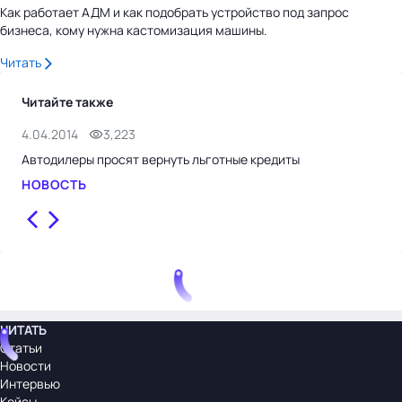
Как работает АДМ и как подобрать устройство под запрос
бизнеса, кому нужна кастомизация машины.
Читать
Читайте также
4.04.2014
3,223
5.1
Автодилеры просят вернуть льготные кредиты
Авт
НОВОСТЬ
НО
ЧИТАТЬ
Статьи
Новости
Интервью
Кейсы