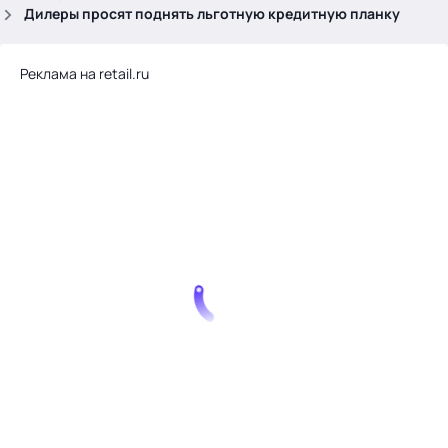
.
Дилеры просят поднять льготную кредитную планку
Реклама на retail.ru
Тема месяца: Автоматизация на 1С
Войти
картина дня
темы
новости
материалы
видео
события