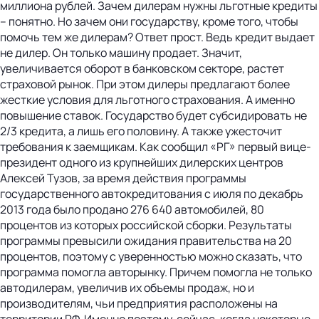
миллиона рублей. Зачем дилерам нужны льготные кредиты
– понятно. Но зачем они государству, кроме того, чтобы
помочь тем же дилерам? Ответ прост. Ведь кредит выдает
не дилер. Он только машину продает. Значит,
увеличивается оборот в банковском секторе, растет
страховой рынок. При этом дилеры предлагают более
жесткие условия для льготного страхования. А именно
повышение ставок. Государство будет субсидировать не
2/3 кредита, а лишь его половину. А также ужесточит
требования к заемщикам. Как сообщил «РГ» первый вице-
президент одного из крупнейших дилерских центров
Алексей Тузов, за время действия программы
государственного автокредитования с июля по декабрь
2013 года было продано 276 640 автомобилей, 80
процентов из которых российской сборки. Результаты
программы превысили ожидания правительства на 20
процентов, поэтому с уверенностью можно сказать, что
программа помогла авторынку. Причем помогла не только
автодилерам, увеличив их объемы продаж, но и
производителям, чьи предприятия расположены на
территории РФ. Именно поэтому, сейчас, когда некоторые