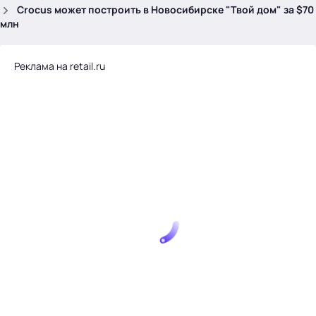
.
Crocus может построить в Новосибирске "Твой дом" за $70
млн
Реклама на retail.ru
Тема месяца: Автоматизация на 1С
Войти
картина дня
темы
новости
материалы
видео
события