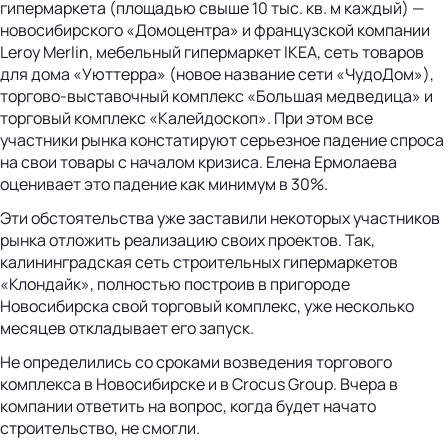
гипермаркета (площадью свыше 10 тыс. кв. м каждый) —
новосибирского «Домоцентра» и французской компании
Leroy Merlin, мебельный гипермаркет IKEA, сеть товаров
для дома «Уюттерра» (новое название сети «ЧудоДом»),
торгово-выставочный комплекс «Большая медведица» и
торговый комплекс «Калейдоскоп». При этом все
участники рынка констатируют серьезное падение спроса
на свои товары с началом кризиса. Елена Ермолаева
оценивает это падение как минимум в 30%.
Эти обстоятельства уже заставили некоторых участников
рынка отложить реализацию своих проектов. Так,
калининградская сеть строительных гипермаркетов
«Клондайк», полностью построив в пригороде
Новосибирска свой торговый комплекс, уже несколько
месяцев откладывает его запуск.
Не определились со сроками возведения торгового
комплекса в Новосибирске и в Crocus Group. Вчера в
компании ответить на вопрос, когда будет начато
строительство, не смогли.