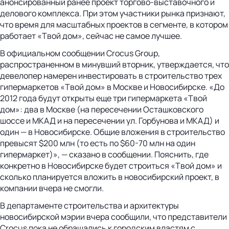
анонсированный ранее проект торгово-выставочного и
делового комплекса. При этом участники рынка признают,
что время для масштабных проектов в сегменте, в котором
работает «Твой дом», сейчас не самое лучшее.
В официальном сообщении Crocus Group,
распространенном в минувший вторник, утверждается, что
девелопер намерен инвестировать в строительство трех
гипермаркетов «Твой дом» в Москве и Новосибирске. «До
2012 года будут открыты еще три гипермаркета «Твой
дом»: два в Москве (на пересечении Осташковского
шоссе и МКАД и на пересечении ул. Горбунова и МКАД) и
один — в Новосибирске. Общие вложения в строительство
превысят $200 млн (то есть по $60-70 млн на один
гипермаркет)», — сказано в сообщении. Пояснить, где
конкретно в Новосибирске будет строиться «Твой дом» и
сколько планируется вложить в новосибирский проект, в
компании вчера не смогли.
В департаменте строительства и архитектуры
новосибирской мэрии вчера сообщили, что представители
Crocus пока не обращались к городским властям с