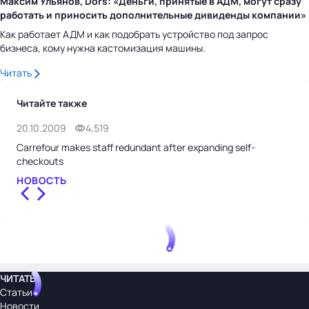
Максим Ульянов, Dors: «Деньги, принятые в АДМ, могут сразу
работать и приносить дополнительные дивиденды компании»
Как работает АДМ и как подобрать устройство под запрос
бизнеса, кому нужна кастомизация машины.
Читать
Читайте также
20.10.2009
4,519
20.
Carrefour makes staff redundant after expanding self-
Car
checkouts
НО
НОВОСТЬ
ЧИТАТЬ
Статьи
Новости