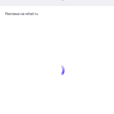
.
Реклама на retail.ru
Тема месяца: Автоматизация на 1С
Войти
картина дня
темы
новости
материалы
видео
события