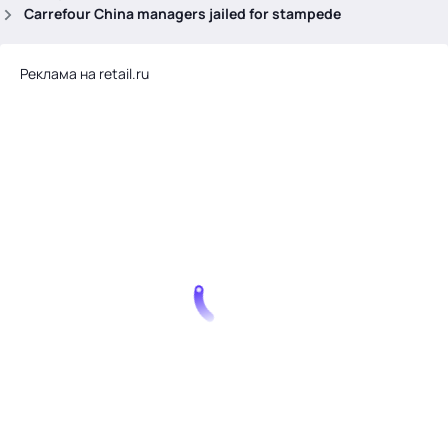
.
Carrefour China managers jailed for stampede
Реклама на retail.ru
Тема месяца: Автоматизация на 1С
Войти
картина дня
темы
новости
материалы
видео
события