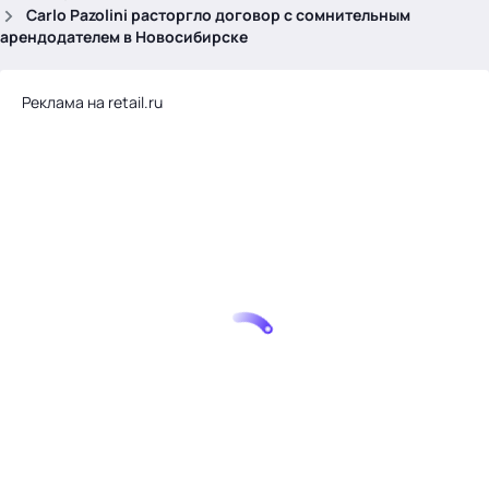
.
Carlo Pazolini расторгло договор с сомнительным
арендодателем в Новосибирске
Реклама на retail.ru
Тема месяца: Автоматизация на 1С
Войти
картина дня
темы
новости
материалы
видео
события