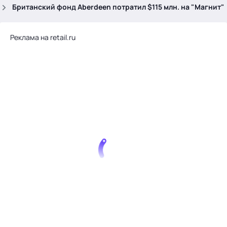
.
Британский фонд Aberdeen потратил $115 млн. на "Магнит"
Реклама на retail.ru
Тема месяца: Автоматизация на 1С
Войти
картина дня
темы
новости
материалы
видео
события