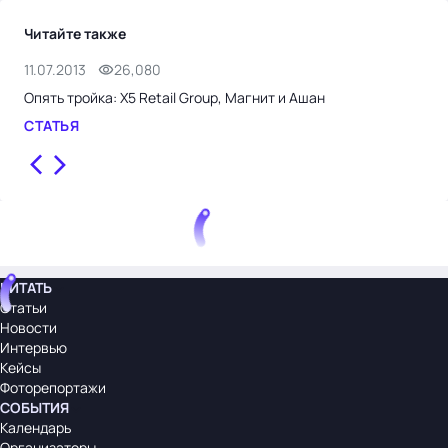
Читайте также
11.07.2013
26,080
23.
Опять тройка: X5 Retail Group, Магнит и Ашан
"Ма
сот
СТАТЬЯ
СТ
ЧИТАТЬ
Статьи
Новости
Интервью
Кейсы
Фоторепортажи
СОБЫТИЯ
Календарь
Организаторы