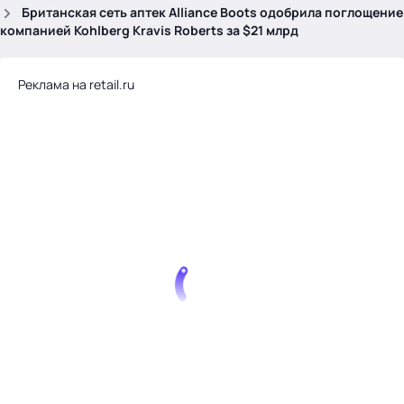
.
Британская сеть аптек Alliance Boots одобрила поглощение
компанией Kohlberg Kravis Roberts за $21 млрд
Реклама на retail.ru
Тема месяца: Автоматизация на 1С
Войти
картина дня
темы
новости
материалы
видео
события