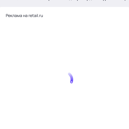
.
Реклама на retail.ru
Тема месяца: Автоматизация на 1С
Войти
картина дня
темы
новости
материалы
видео
события