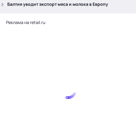
.
Балтия уводит экспорт мяса и молока в Европу
Реклама на retail.ru
Тема месяца: Автоматизация на 1С
Войти
картина дня
темы
новости
материалы
видео
события