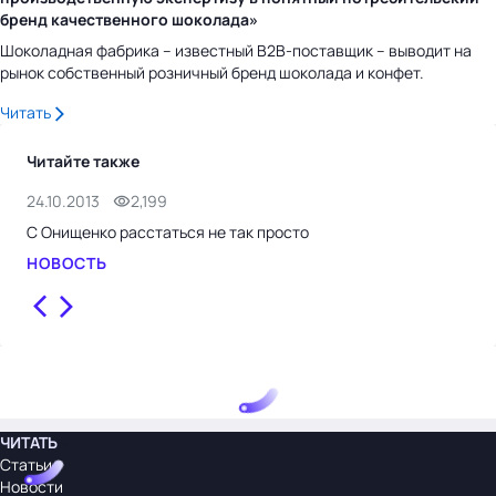
бренд качественного шоколада»
Шоколадная фабрика – известный B2B-поставщик – выводит на
рынок собственный розничный бренд шоколада и конфет.
Читать
Читайте также
24.10.2013
2,199
24.
С Онищенко расстаться не так просто
Вла
шп
НОВОСТЬ
НО
ЧИТАТЬ
Статьи
Новости