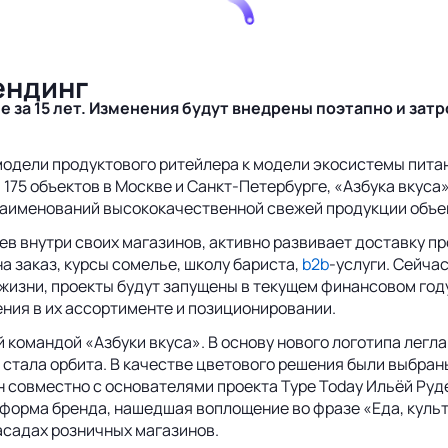
ендинг
 за 15 лет. Изменения будут внедрены поэтапно и зат
модели продуктового ритейлера к модели экосистемы пит
75 объектов в Москве и Санкт-Петербурге, «Азбука вкуса
наименований высококачественной свежей продукции объемо
в внутри своих магазинов, активно развивает доставку пр
а заказ, курсы сомелье, школу бариста,
b2b
-услуги. Сейча
 жизни, проекты будут запущены в текущем финансовом год
ния в их ассортименте и позиционировании.
 командой «Азбуки вкуса». В основу нового логотипа легл
 стала орбита. В качестве цветового решения были выбран
н совместно с основателями проекта Type Today Ильёй Ру
орма бренда, нашедшая воплощение во фразе «Еда, культ
асадах розничных магазинов.