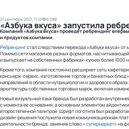
21 сентября 2021, 11:12
6 388
«Азбука вкуса» запустила ребр
Компания «Азбука вкуса» проведет ребрендинг впервые
и продуктов компании.
Ребрендинг
стал следствием перехода «Азбуки вкуса» от 
Помимо сети магазинов разных форматов, насчитывающей 1
и выпускает на собственных фабриках-кухнях более 1000 
Кроме того, компания постоянно расширяет сеть кафетерие
консьерж-сервис, изготовление тортов и банкетных блюд н
направлений в области нутрициологии и здорового образа
архитектуры собственных торговых марок, включая измене
Новый визуальный язык бренда был разработан внутренней
с момента ее основания, а основным элементом айдентики
второстепенной палитрой. Шрифт логотипа был разработа
дизайн-решения послужила новая коммуникационная платф
деятельности бренда, заменив слово «
супермаркет
» на ф