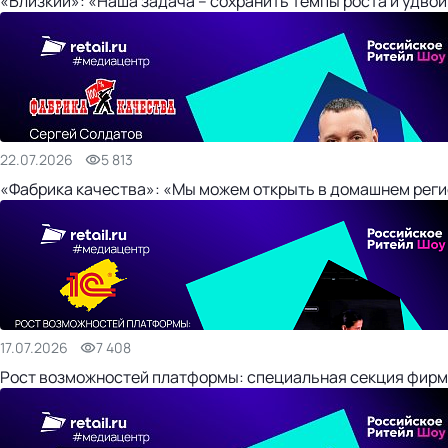
«Близкий»: «Наша задача – сохранить темпы роста и удвои
22.07.2026
5 813
«Фабрика качества»: «Мы можем открыть в домашнем регио
17.07.2026
7 408
Рост возможностей платформы: специальная секция фирм