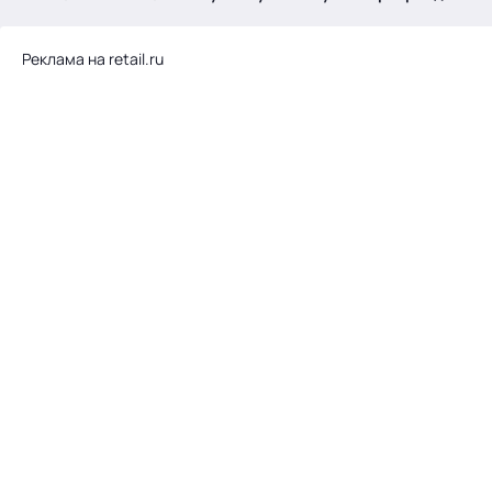
.
Реклама на retail.ru
Тема месяца: Автоматизация на 1С
Войти
картина дня
темы
новости
материалы
видео
события