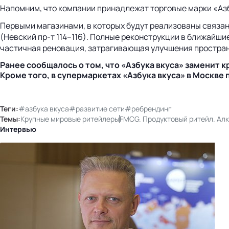
Напомним, что компании принадлежат торговые марки «Азбук
Первыми магазинами, в которых будут реализованы связан
(Невский пр-т 114–116). Полные реконструкции в ближайши
частичная реновация, затрагивающая улучшения простран
Ранее сообщалось о том, что «Азбука вкуса» заменит 
Кроме того, в супермаркетах «Азбука вкуса» в Москве
Теги:
#азбука вкуса
#развитие сети
#ребрендинг
Темы:
Крупные мировые ритейлеры
FMCG. Продуктовый ритейл. Ал
Интервью