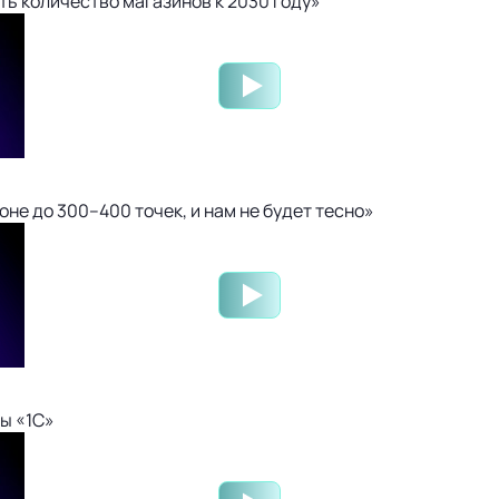
ть количество магазинов к 2030 году»
не до 300–400 точек, и нам не будет тесно»
ы «1С»