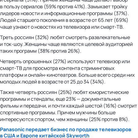
в пользу сериалов (59% против 41%). Замыкает тройку
лидеров новости и информационные программы (37%).
Людей старшего поколения в возрасте от 65 лет (69%)
чаще узнают о новостях из телевизора или смарт-ТВ.
Треть россиян (32%) любят смотреть развлекательные
и ток-шоу. Женщины чаще являются целевой аудиторией
таких программ (38% против 26%).
Четверть опрошенных (27%) используют телевизор или
смарт-ТВ для просмотра контента стриминговых
платформ и онлайн-кинотеатров. Больше всего среди них
молодых людей в возрасте от 25 до 34 (34%).
Также четверть россиян (25%) любят юмористические
программы и стендапы, еще 23% — документальные
фильмы и передачи, и почти каждый шестой (16%) смотрит
спортивные программы. Причем мужчины больше
интересуются спортом, чем женщины (25% против 8%).
Panasonic передает бизнес по продаже телевизоров
в США и Европе китайской Skyworth