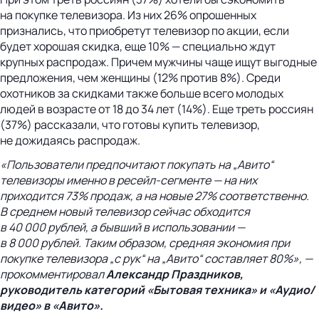
на покупке телевизора. Из них 26% опрошенных
признались, что приобретут телевизор по акции, если
будет хорошая скидка, еще 10% — специально ждут
крупных распродаж. Причем мужчины чаще ищут выгодные
предложения, чем женщины (12% против 8%). Среди
охотников за скидками также больше всего молодых
людей в возрасте от 18 до 34 лет (14%). Еще треть россиян
(37%) рассказали, что готовы купить телевизор,
не дожидаясь распродаж.
«Пользователи предпочитают покупать на „Авито“
телевизоры именно в
ресейл-сегменте
— на них
приходится 73% продаж, а на новые 27% соответственно.
В среднем новый телевизор сейчас обходится
в 40 000 рублей, а бывший в использовании —
в 8 000 рублей. Таким образом, средняя экономия при
покупке телевизора „с рук“ на „Авито“ составляет 80%», —
прокомментировал
Александр Праздников,
руководитель категорий «Бытовая техника» и «Аудио/
видео» в «Авито».