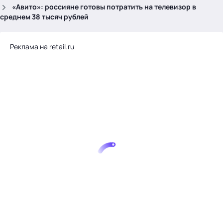
.
«Авито»: россияне готовы потратить на телевизор в
среднем 38 тысяч рублей
Реклама на retail.ru
Тема месяца: Автоматизация на 1С
Войти
картина дня
темы
новости
материалы
видео
события