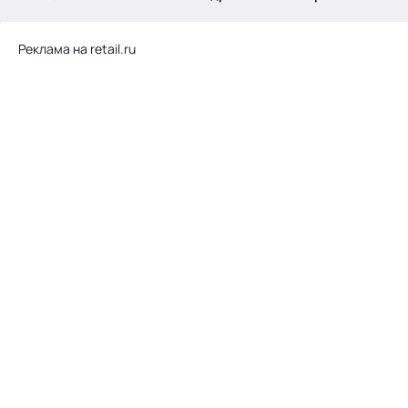
.
Реклама на retail.ru
Тема месяца: Автоматизация на 1С
Войти
картина дня
темы
новости
материалы
видео
события