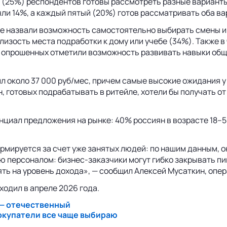
 (25%) респондентов готовы рассмотреть разные варианты 
ли 14%, а каждый пятый (20%) готов рассматривать оба ва
 назвали возможность самостоятельно выбирать смены и ч
лизость места подработки к дому или учебе (34%). Также 
0% опрошенных отметили возможность развивать навыки общ
л около 37 000 руб/мес, причем самые высокие ожидания 
 готовых подрабатывать в ритейле, хотели бы получать от
иал предложения на рынке: 40% россиян в возрасте 18–55
ормируется за счет уже занятых людей: по нашим данным, 
ю персоналом: бизнес-заказчики могут гибко закрывать пи
ть на уровень дохода», — сообщил Алексей Мусаткин, опе
одил в апреле 2026 года.
 — отечественный
окупатели все чаще выбираю