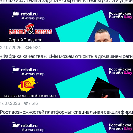
«Близкий»: «Наша задача – сохранить темпы роста и удвои
22.07.2026
5 924
«Фабрика качества»: «Мы можем открыть в домашнем регио
17.07.2026
7 516
Рост возможностей платформы: специальная секция фирм