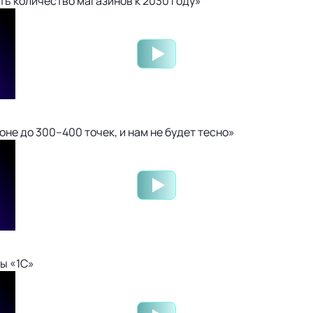
ть количество магазинов к 2030 году»
не до 300–400 точек, и нам не будет тесно»
ы «1С»