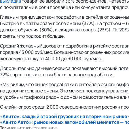
выкладка
товара: ее выбрали 36% респондентов. Четверть
с покупателями в роли продавца или консультанта предпоч
Главным преимуществом подработки в ритейле опрошенные
быстрые выплаты сразу после смены (37%), на третьем — б
долгого обучения (30%), и скидки на товары (23%). По 2
понять, что подходит больше.
Средний желаемый доход от подработки в ритейле состави
порядка 43 000 руб/мес. Большинство опрошенных россиян,
желаемую планку от 40 000 до 60 000 руб/мес.
Дополнительно данные сервиса показывают высокий потенц
72% опрошенных готовы брать разовые подработки.
«Мы видим, что рынок подработки в ритейле в основном ф
на дополнительные смены. Это меняет подход к управлени
с удобным графиком рядом с домом и самостоятельно влия
Онлайн-опрос среди 2 000 совершеннолетних россиян прох
«Авито»: каждый второй грузовик на вторичном рынке
«Авито Авто»: рынок новых автомобилей меняется — п
Теги:
#авито
#исследование