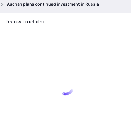
.
Auchan plans continued investment in Russia
Реклама на retail.ru
Тема месяца: Автоматизация на 1С
Войти
картина дня
темы
новости
материалы
видео
события