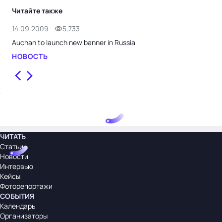
Читайте также
14.09.2009
5,733
2.0
Auchan to launch new banner in Russia
Auc
НОВОСТЬ
НО
ЧИТАТЬ
Статьи
Новости
Интервью
Кейсы
Фоторепортажи
СОБЫТИЯ
Календарь
Организаторы