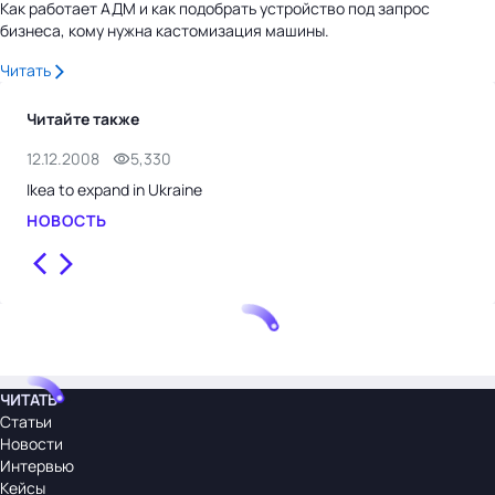
Как работает АДМ и как подобрать устройство под запрос
бизнеса, кому нужна кастомизация машины.
Читать
Читайте также
12.12.2008
5,330
25.
Ikea to expand in Ukraine
McD
НОВОСТЬ
НО
ЧИТАТЬ
Статьи
Новости
Интервью
Кейсы