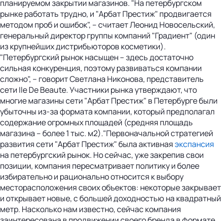
планируемом закрытии магазинов. "На петербургском
рынке работать трудно, и "Арбат Престиж" продвигается
методом проб и ошибок", -- считает Леонид Новосельский,
генеральный директор группы компаний "Градиент" (один
из крупнейших дистрибьюторов косметики).
"Петербургский рынок насыщен -- здесь достаточно
сильная конкуренция, поэтому развиваться компании
сложно", -- говорит Светлана Никонова, представитель
сети Ile De Beaute. Участники рынка утверждают, что
многие магазины сети "Арбат Престиж" в Петербурге были
убыточны из-за формата компании, который предполагал
содержание огромных площадей (средняя площадь
магазина -- более 1 тыс. м2)."Первоначальной стратегией
развития сети "Арбат Престиж" была активная
экспансия
на петербургский рынок. Но сейчас, уже закрепив свои
позиции, компания пересматривает политику и более
избирательно и рационально относится к выбору
месторасположения своих объектов: некоторые закрывает
и открывает новые, с большей доходностью на квадратный
метр. Насколько нам известно, сейчас компания
заинтересована в продвижении своего бренда в формате