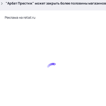
.
"Арбат Престиж" может закрыть более половины магазинов
Реклама на retail.ru
Тема месяца: Автоматизация на 1С
Войти
картина дня
темы
новости
материалы
видео
события