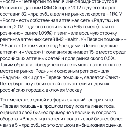
«Роста» – четвертый по величине фармдистрибутор в
России: по данным DSM Group, в 2012 году его оборот
составил 82 млрд руб., а доля на рынке лекарств – 11%. У
«Роста» есть собственная аптечная сеть «Радуга»: на
конец 2013 года она насчитывала 565 точек (доля на
розничном рынке 1,09%) и занимала восьмую строчку
рейтинга аптечных сетей IMS Health. У «Первой помощи» –
196 аптек (в том числе под брендами «Ленинградские
аптеки» и «Медея»): компания занимает 15-е место среди
российских аптечных сетей и доля рынка около 0,5%.
Таким образом, объединенная сеть может занять пятое
месте на рынке. Родным и основным регионом для
«Радуги», как и для «Первой помощи», является Санкт-
Петербург, но у обеих сетей есть аптеки и в других
российских городах, включая Москву.
Топ-менеджер одной из фармкомпаний говорит, что
«Первая помощь» в прошлом году искала инвестора,
оценивая свой бизнес примерно в величину годового
оборота. «Владельцы хотели продать свой бизнес более
чем за 5 млрд руб., но это слишком амбициозная оценка,