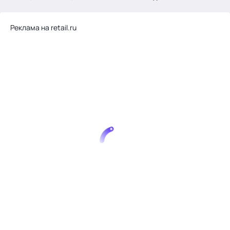
.
Реклама на retail.ru
Тема месяца: Автоматизация на 1С
Войти
картина дня
темы
новости
материалы
видео
события