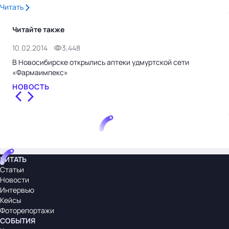
Читать
Читайте также
10.02.2014
3,448
25.
В Новосибирске открылись аптеки удмуртской сети
Мин
«Фармаимпекс»
НО
НОВОСТЬ
ЧИТАТЬ
Статьи
Новости
Интервью
Кейсы
Фоторепортажи
СОБЫТИЯ