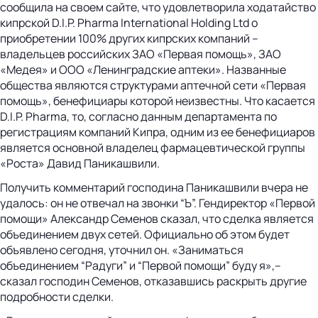
сообщила на своем сайте, что удовлетворила ходатайство
кипрской D.I.P. Pharma International Holding Ltd о
приобретении 100% других кипрских компаний –
владельцев российских ЗАО «Первая помощь», ЗАО
«Медея» и ООО «Ленинградские аптеки». Названные
общества являются структурами аптечной сети «Первая
помощь», бенефициары которой неизвестны. Что касается
D.I.P. Pharma, то, согласно данным департамента по
регистрациям компаний Кипра, одним из ее бенефициаров
является основной владелец фармацевтической группы
«Роста» Давид Паникашвили.
Получить комментарий господина Паникашвили вчера не
удалось: он не отвечал на звонки “Ъ”. Гендиректор «Первой
помощи» Александр Семенов сказал, что сделка является
объединением двух сетей. Официально об этом будет
объявлено сегодня, уточнил он. «Заниматься
объединением “Радуги” и “Первой помощи” буду я»,–
сказал господин Семенов, отказавшись раскрыть другие
подробности сделки.