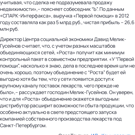
учитывая, что сделка не подразумевала продажу
недвижимости»,– поясняет собеседник “Ъ”. По данным
«СПАРК-Интерфакса», выручка «Первой помощи» в 2012
году составляла как раз 5 млрд руб., чистая прибыль – 26,6
млн руб.
Директор Центра социальной экономики Давид Мелик-
Гусейнов считает, что, с учетом разных масштабов
объединяющихся сетей, «Роста» получит как минимум
контрольный пакет в совместном предприятии. «У “Первой
помощи”, насколько я знаю, дела в последнее время шли не
очень хорошо, поэтому объединение с “Роста” будет ей
выгодно хотя бы тем, что у сети появится доступ к
крупному каналу поставок лекарств, чего прежде не
было»,– рассуждает господин Мелик-Гусейнов. Он уверен,
что и для «Роста» объединение окажется выгодным:
дистрибутор расширит возможности сбыта продукции, что
особенно актуально в свете предстоящего запуска
компанией собственного производства лекарств под
Санкт-Петербургом.