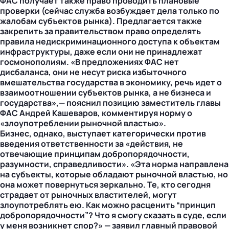
ФАС получает также право проводить плановые
проверки (сейчас служба возбуждает дела только по
жалобам субъектов рынка). Предлагается также
закрепить за правительством право определять
правила недискриминационного доступа к объектам
инфраструктуры, даже если они не принадлежат
госмонополиям. «В предложениях ФАС нет
дисбаланса, они не несут риска избыточного
вмешательства государства в экономику, речь идет о
взаимоотношении субъектов рынка, а не бизнеса и
государства»,— пояснил позицию заместитель главы
ФАС Андрей Кашеваров, комментируя норму о
«злоупотреблении рыночной властью».
Бизнес, однако, выступает категорически против
введения ответственности за «действия, не
отвечающие принципам добропорядочности,
разумности, справедливости». «Эта норма направлена
на субъекты, которые обладают рыночной властью, но
она может повернуться зеркально. Те, кто сегодня
страдает от рыночных властителей, могут
злоупотреблять ею. Как можно расценить “принцип
добропорядочности”? Что я смогу сказать в суде, если
у меня возникнет спор?» — заявил главный правовой