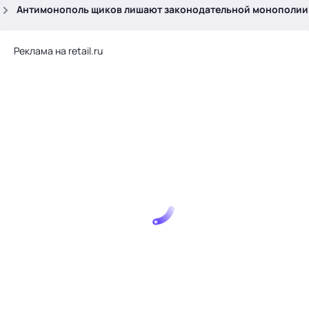
.
Антимонополь щиков лишают законодательной монополии
Реклама на retail.ru
Тема месяца: Автоматизация на 1С
Войти
картина дня
темы
новости
материалы
видео
события