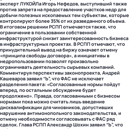
эксперт ЛУКОЙЛа Игорь Нефедов, выступивший также
против запрета на предоставление участков недр для
добычи полезных ископаемых тем субъектам, которые
контролируют более 35% от их разведанного объема.
В итоговом решении РСПП отмечается также, что
ограничение в пользовании собственной
инфраструктурой снизит заинтересованность бизнеса
в инфраструктурных проектах. В РСПП отмечают, что
принудительный вывод на биржу означает отмену
«принципа свободы договора», а инициативы в
недропользовании позволят произвольно
ограничивать деятельность сырьевых компаний.
Комментируя перспективы законопроекта, Андрей
Кашеваров заявил “Ъ”, что ФАС не исключает
разделения пакета: «Согласованные нормы пойдут
вперед, по остальным обсуждение будет
продолжено». Правда, согласованными с бизнесом
нормами пока можно считать лишь введение
дисквалификации для чиновников, допустивших
нарушение антимонопольного законодательства, и
отмену необходимости согласовывать с ФАС ряд
сделок. Глава РСПП Александр Шохин заявил “Ъ”, что