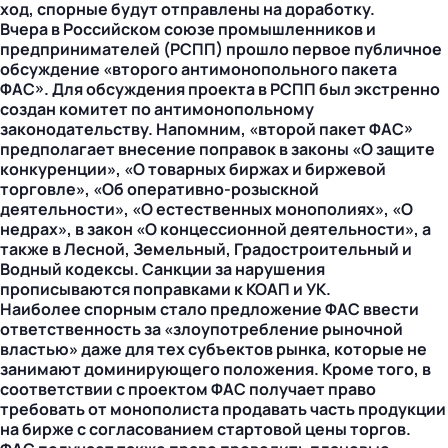
ход, спорные будут отправлены на доработку.
Вчера в Российском союзе промышленников и
предпринимателей (РСПП) прошло первое публичное
обсуждение «второго антимонопольного пакета
ФАС». Для обсуждения проекта в РСПП был экстренно
создан комитет по антимонопольному
законодательству. Напомним, «второй пакет ФАС»
предполагает внесение поправок в законы «О защите
конкуренции», «О товарных биржах и биржевой
торговле», «Об оперативно-розыскной
деятельности», «О естественных монополиях», «О
недрах», в закон «О концессионной деятельности», а
также в Лесной, Земельный, Градостроительный и
Водный кодексы. Санкции за нарушения
прописываются поправками к КОАП и УК.
Наиболее спорным стало предложение ФАС ввести
ответственность за «злоупотребление рыночной
властью» даже для тех субъектов рынка, которые не
занимают доминирующего положения. Кроме того, в
соответствии с проектом ФАС получает право
требовать от монополиста продавать часть продукции
на бирже с согласованием стартовой цены торгов.