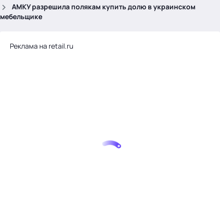
.
АМКУ разрешила полякам купить долю в украинском
мебельщике
Реклама на retail.ru
Тема месяца: Автоматизация на 1С
Войти
картина дня
темы
новости
материалы
видео
события