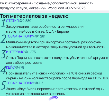
Кейс-конференция «Создание дополнительной ценности
продукту, услуге, магазину». WorldFood ФОРУМ 2026
Топ материалов за неделю
1
СТАТЬЯ
2 889
Закручивание гаек: особенности регулирования
маркетплейсов в Китае, США и Европе
2
ТОВАР НА ПОЛКУ
1 281
Миллионные убытки при импортной поставке: разбор схем
мошенничества и методов защиты закупочной деятельности
3
ИНТЕРВЬЮ
1 275
Сеть «Перчини»: гости хотят получить убедительный аргумент
для выбора ресторана
4
КЕЙС
778
Производитель упаковки «Молопак» на 10% снизил расход
сырья и на 25% количество брака после перехода на «1С:УНФ»
5
ТОВАР НА ПОЛКУ
313
Зачем «ВкусВилл» переосмысляет категорию готовой еды и
уезжает за вдохновением в регионы