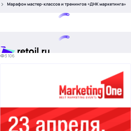
.
Марафон мастер-классов и тренингов «ДНК маркетинга»
3 106
Тема месяца: Автоматизация на 1С
Войти
картина дня
темы
новости
материалы
видео
события