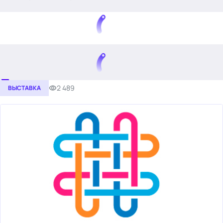
.
2 489
ВЫСТАВКА
Тема месяца: Автоматизация на 1С
Войти
картина дня
темы
новости
материалы
видео
события