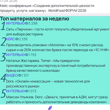
17.09.2026
Кейс-конференция «Создание дополнительной ценности
продукту, услуге, магазину». WorldFood ФОРУМ 2026
Топ материалов за неделю
1
ИНТЕРВЬЮ
3 298
Сеть «Перчини»: гости хотят получить убедительный аргумент
для выбора ресторана
2
КЕЙС
2 336
Производитель упаковки «Молопак» на 10% снизил расход
сырья и на 25% количество брака после перехода на «1С:УНФ»
3
ИНТЕРВЬЮ
1 793
Наталья Жестарева, Tomer: «Мы превратили
производственную экспертизу в понятный потребительский
бренд качественного шоколада»
4
ВИДЕО
1 107
Dors: «Онлайн-инкассация – новая технология для
российского рынка»
5
ИНТЕРВЬЮ
1 073
Максим Ульянов, Dors: «Деньги, принятые в АДМ, могут сразу
работать и приносить дополнительные дивиденды компании»