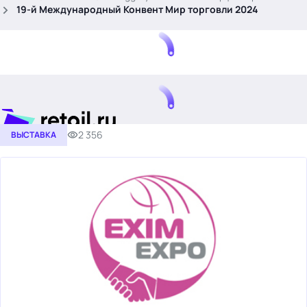
.
19-й Международный Конвент Мир торговли 2024
2 356
ВЫСТАВКА
Тема месяца: Автоматизация на 1С
Войти
картина дня
темы
новости
материалы
видео
события