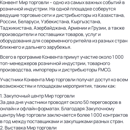
Конвент Мир торговли – одно из самых важных событий в
розничной индустрии. На одной площадке соберутся
ведущие торговые сети и дистрибьюторы из Казахстана,
России, Беларуси, Узбекистана, Кыргызстана,
Таджикистана, Азербайджана, Армении и Грузии, а также
производители и поставщики товаров, услуг и
оборудования для современного ритейла из разных стран
ближнего и дальнего зарубежья.
Всего в программе Конвента примут участие около 1 000
топ-менеджеров розничной индустрии, товарного
производства, импортеры и дистрибьюторы FMCG.
Участники Конвента Мир торговли получат доступ ко всем
возможностям и площадкам мероприятия, таким как:
1. Закупочный центр Мир торговли
За два дня участники проводят около 50 переговоров в
онлайн и офлайн форматах. Благодаря Закупочному
центру Мир торговли заключается более 1 000 контрактов
в год между поставщиками и закупщиками разных стран.
2. Выставка Мир торговли