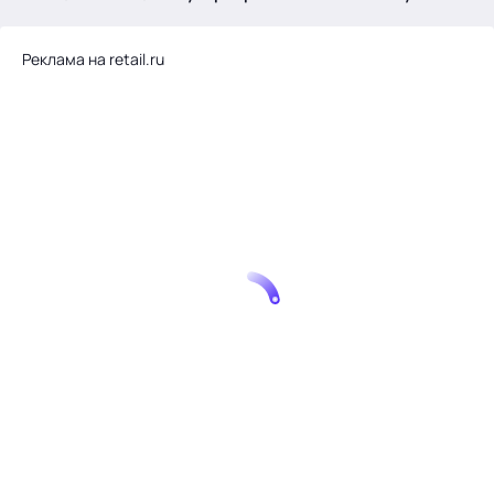
.
Реклама на retail.ru
Тема месяца: Автоматизация на 1С
Войти
картина дня
темы
новости
материалы
видео
события