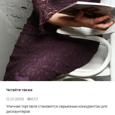
Читайте также
12.01.2009
8,117
27.
Уличная торговля становится серьезным конкурентом для
Каж
дискаунтеров
СТ