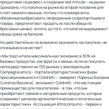
продуктами «в развес» и скидками last minute – на рынки
(доказано, что покупки на рынке во второй половине дня
стоят намного меньше, потому что коммерсанты,
обязанные выбрасывать непроданные скоропортящиеся
товары, предпочитают продать их после обеда по
бросовым ценам), вплоть до того, что многие выращивают
овощи дома на балконе.
Но действительно ли возможно экономить на покупках, не
отказывая в качестве?
«Мы подсчитали максимальную экономию в 30% на
базовых продуктах, как фрукты и овощи, если их покупать
непосредственно на 700 рынках у земледельцев
Campagna amica – портала агротуристических фирм,
присоединившихся к Coldretti, – заверяет Лоренцо Баззана
(Lorenzo Bazzana), экономист Coldretti. «Но настоящее
преимущество для покупателей – в том, что они
приобретают свежие и натуральные продукты, которые
сохраняют целиком органолептические и питательные
характеристики». Ассоциация Altroconsumo – первая и