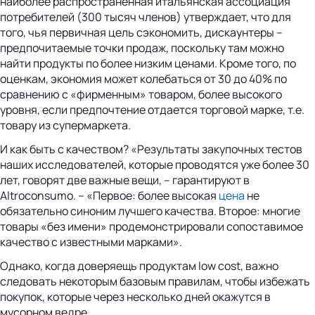
наиболее распространенная итальянская ассоциация
потребителей (300 тысяч членов) утверждает, что для
того, чья первичная цель сэкономить, дискаунтеры –
предпочитаемые точки продаж, поскольку там можно
найти продукты по более низким ценами. Кроме того, по
оценкам, экономия может колебаться от 30 до 40% по
сравнению с «фирменным» товаром, более высокого
уровня, если предпочтение отдается торговой марке, т.е.
товару из супермаркета.
И как быть с качеством? «Результаты закупочных тестов
наших исследователей, которые проводятся уже более 30
лет, говорят две важные вещи, – гарантируют в
Altroconsumo. – «Первое: более высокая
цена
не
обязательно синоним лучшего качества. Второе: многие
товары «без имени» продемонстрировали сопоставимое
качество с известными марками».
Однако, когда доверяещь продуктам low cost, важно
следовать некоторым базовым правилам, чтобы избежать
покупок, которые через несколько дней окажутся в
мусорном ведре.